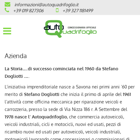
informazioni@autoquadrifoglio.it
HOME
+39 019 827306
+39 327 1181499
AZIENDA
AUTO NUOVE
Azienda
OPEL
La Storia….di successo cominciata nel 1960 da Stefano
PEUGEOT
Dogliotti ….
L’iniziativa imprenditoriale nasce a Savona nei primi anni ’60 per
CITROEN
merito di
Stefano Dogliotti
che inizia il primo di aprile del
1961
l’attività come officina meccanica per riparazione veicoli e
PRONTA CONSEGNA / KM 0
carrozzeria, presso la sede di Via Nizza 186 r. A Settembre del
1978 nasce l’ Autoquadrifoglio
, che commercia autoveicoli,
VEICOLI CON ECOBONUS
veicoli industriali, cicli e motocicli, nuovi ed usati, pezzi di
ricambio nuovi ed usati per autoveicoli, veicoli industriali,
motoveicoli,lavorando come concessionari o commissionari di