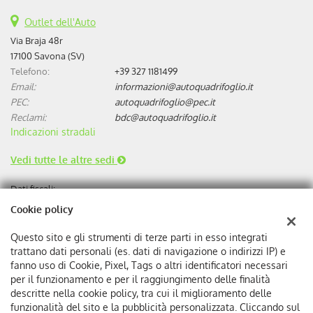
Outlet dell'Auto
Via Braja 48r
17100 Savona (SV)
Telefono:
+39 327 1181499
Email:
informazioni@autoquadrifoglio.it
PEC:
autoquadrifoglio@pec.it
Reclami:
bdc@autoquadrifoglio.it
Indicazioni stradali
Vedi tutte le altre sedi
Dati fiscali:
Autoquadrifoglio s.r.l
Cookie policy
Via Bonini, 9, 17100 Savona
C.F/P.IVA:
00384510095
Questo sito e gli strumenti di terze parti in esso integrati
Registro delle imprese:
SV
trattano dati personali (es. dati di navigazione o indirizzi IP) e
REA:
SV-75293
fanno uso di Cookie, Pixel, Tags o altri identificatori necessari
per il funzionamento e per il raggiungimento delle finalità
descritte nella cookie policy, tra cui il miglioramento delle
funzionalità del sito e la pubblicità personalizzata. Cliccando sul