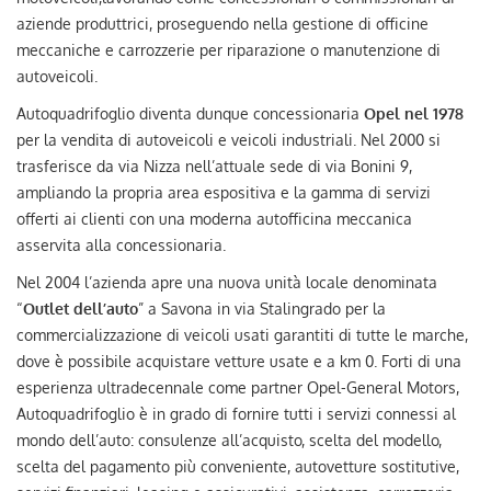
AUTO USATE
aziende produttrici, proseguendo nella gestione di officine
meccaniche e carrozzerie per riparazione o manutenzione di
ACQUISTIAMO USATO
autoveicoli.
Autoquadrifoglio diventa dunque concessionaria
Opel nel 1978
ASSISTENZA
per la vendita di autoveicoli e veicoli industriali. Nel 2000 si
trasferisce da via Nizza nell’attuale sede di via Bonini 9,
ampliando la propria area espositiva e la gamma di servizi
CONTATTI
offerti ai clienti con una moderna autofficina meccanica
asservita alla concessionaria.
LAVORA CON NOI
Nel 2004 l’azienda apre una nuova unità locale denominata
“
Outlet dell’auto
” a Savona in via Stalingrado per la
NEWS
commercializzazione di veicoli usati garantiti di tutte le marche,
dove è possibile acquistare vetture usate e a km 0. Forti di una
esperienza ultradecennale come partner Opel-General Motors,
AREA COMMERCIANTI
Autoquadrifoglio è in grado di fornire tutti i servizi connessi al
mondo dell’auto: consulenze all’acquisto, scelta del modello,
scelta del pagamento più conveniente, autovetture sostitutive,