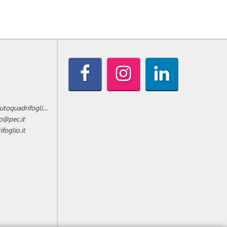
informazioni@autoquadrifoglio.it
o@pec.it
oglio.it