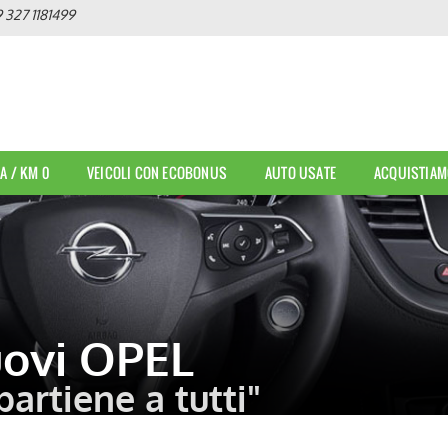
 327 1181499
A / KM 0
VEICOLI CON ECOBONUS
AUTO USATE
ACQUISTIAM
uovi OPEL
partiene a tutti"