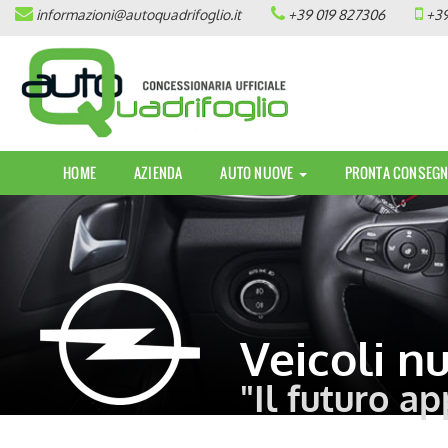
informazioni@autoquadrifoglio.it
+39 019 827306
+39
HOME
AZIENDA
AUTO NUOVE
HOME
AZIENDA
AUTO NUOVE
PRONTA CONSEGN
OPEL
PEUGEOT
CITROEN
PRONTA CONSEGNA / KM 0
Veicoli n
"Il futuro ap
VEICOLI CON ECOBONUS