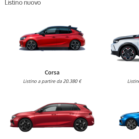
Listino nuovo
AUTO USATE
ACQUISTIAMO USATO
ASSISTENZA
CONTATTI
Corsa
LAVORA CON NOI
Listino a partire da 20.380 €
Listi
NEWS
AREA COMMERCIANTI