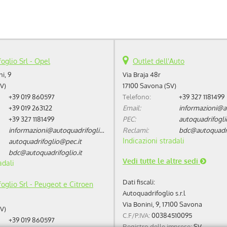
oglio Srl - Opel
Outlet dell'Auto
i, 9
Via Braja 48r
V)
17100 Savona (SV)
+39 019 860597
Telefono:
+39 327 1181499
+39 019 263122
Email:
+39 327 1181499
PEC:
autoquadrifogli
informazioni@autoquadrifoglio.it
Reclami:
bdc@autoquadrif
Indicazioni stradali
autoquadrifoglio@pec.it
bdc@autoquadrifoglio.it
Vedi tutte le altre sedi
adali
Dati fiscali:
oglio Srl - Peugeot e Citroen
Autoquadrifoglio s.r.l
Via Bonini, 9, 17100 Savona
V)
C.F/P.IVA:
00384510095
+39 019 860597
Registro delle imprese:
SV