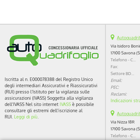
Autoquadrif
Via Isidoro Bonin
17100 Savona (S
Telefono - Centralino:
Fax:
Settore BDC (Business Development Center):
Iscritta al n. E000078388 del Registro Unico
Email:
degli intermediari Assicurativi e Riassicurativi
PEC:
(RUI) presso l’Istituto per la vigilanza sulle
Reclami:
assicurazioni (IVASS) Soggetta alla vigilanza
Indicazioni str
dell'IVASS Nel sito internet
IVASS
è possibile
consultare gli estremi dell'iscrizione al
Autoquadrif
RUI.
Leggi di più
.
Via Nizza 18R
17100 Savona (S
Telefono - Centralino: