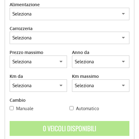
AUTO USATE
Alimentazione
ACQUISTIAMO USATO
Carrozzeria
ASSISTENZA
Prezzo massimo
Anno da
CONTATTI
LAVORA CON NOI
Km da
Km massimo
NEWS
Cambio
Manuale
Automatico
AREA COMMERCIANTI
0 VEICOLI DISPONIBILI