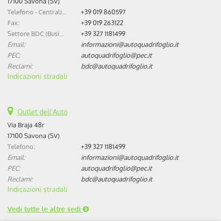
17100 Savona (SV)
Telefono - Centralino:
+39 019 860597
Fax:
+39 019 263122
Settore BDC (Business Development Center):
+39 327 1181499
Email:
informazioni@autoquadrifoglio.it
PEC:
autoquadrifoglio@pec.it
Reclami:
bdc@autoquadrifoglio.it
Indicazioni stradali
Outlet dell'Auto
Via Braja 48r
17100 Savona (SV)
Telefono:
+39 327 1181499
Email:
informazioni@autoquadrifoglio.it
PEC:
autoquadrifoglio@pec.it
Reclami:
bdc@autoquadrifoglio.it
Indicazioni stradali
Vedi tutte le altre sedi