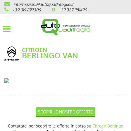
informazioni@autoquadrifoglio.it
HOME
+39 019 827306
+39 327 1181499
AZIENDA
AUTO NUOVE
CITROEN
BERLINGO VAN
OPEL
PEUGEOT
CITROEN
PRONTA CONSEGNA / KM 0
SCOPRI LE NOSTRE OFFERTE
VEICOLI CON ECOBONUS
Contattaci per scoprire le offerte in corso su
Citroen
Berlingo