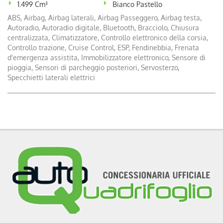
1.499 Cm³
Bianco Pastello
Motore
1.499cc / 75kW
Listino
31.319 €
ABS, Airbag, Airbag laterali, Airbag Passeggero, Airbag testa,
Autoradio, Autoradio digitale, Bluetooth, Bracciolo, Chiusura
PREVENTIVO
centralizzata, Climatizzatore, Controllo elettronico della corsia,
Versione
Berlingo BlueHDi 130 S&S
Controllo trazione, Cruise Control, ESP, Fendinebbia, Frenata
EAT8 Van XL
d'emergenza assistita, Immobilizzatore elettronico, Sensore di
cambio
Sequenziale
pioggia, Sensori di parcheggio posteriori, Servosterzo,
alimentazione
diesel
Specchietti laterali elettrici
Motore
1.499cc / 96kW
Listino
32.295 €
PREVENTIVO
Versione
Berlingo BlueHDi 130 S&S
EAT8 Van M Serie Speciale
XTR
cambio
Sequenziale
alimentazione
diesel
Motore
1.499cc / 96kW
Listino
33.759 €
PREVENTIVO
Versione
Berlingo BlueHDi 130 S&S