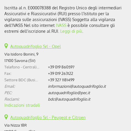
EAT8 Van XL Doppia Cabina
Mobile
Iscritta al n. E000078388 del Registro Unico degli intermediari
cambio
Sequenziale
Assicurativi e Riassicurativi (RUI) presso l’Istituto per la
alimentazione
diesel
vigilanza sulle assicurazioni (IVASS) Soggetta alla vigilanza
Motore
1.499cc / 96kW
dell'IVASS Nel sito internet
IVASS
è possibile consultare gli
Listino
34.247 €
estremi dell'iscrizione al RUI.
Leggi di più
.
PREVENTIVO
Autoquadrifoglio Srl - Opel
Via Isidoro Bonini, 9
17100 Savona (SV)
Telefono - Centralino:
+39 019 860597
Fax:
+39 019 263122
Settore BDC (Business Development Center):
+39 327 1181499
Email:
informazioni@autoquadrifoglio.it
PEC:
autoquadrifoglio@pec.it
Reclami:
bdc@autoquadrifoglio.it
Indicazioni stradali
Autoquadrifoglio Srl - Peugeot e Citroen
Via Nizza 18R