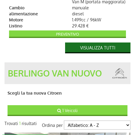
Van M (portata maggiorata)
Cambio
manuale
alimentazione
diesel
Motore
1.499cc / 96kW
Listino
29.428 €
PREVENTIVO
Versione
Berlingo BlueHDi 130 S&S
VISUALIZZA TUTTI
Van XL
cambio
Manuale
alimentazione
diesel
Motore
1.499cc / 96kW
BERLINGO VAN NUOVO
Listino
30.587 €
PREVENTIVO
Versione
Berlingo BlueHDi 130 S&S
Scegli la tua nuova Citroen
EAT8 Van M
cambio
Sequenziale
alimentazione
diesel
1 Veicoli
Motore
1.499cc / 96kW
Listino
30.709 €
Trovati
1
risultati
Ordina per
PREVENTIVO