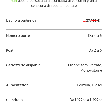
Van
oppure consulta la disponibilità di veicoli in pronta
AUTO USATE
consegna di seguito riportate
ACQUISTIAMO USATO
Listino a partire da
27.171 €
ASSISTENZA
Numero porte
Da 4 a 5
CONTATTI
Posti
Da 2 a 5
LAVORA CON NOI
Carrozzerie disponibili
Furgone semi-vetrato,
Monovolume
NEWS
Alimentazioni
Benzina, Diesel
AREA COMMERCIANTI
Cilindrata
Da 1.199cc a 1.499cc