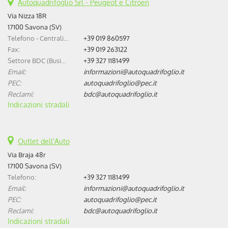
Autoquadrifoglio Srl - Peugeot e Citroen
Via Nizza 18R
17100 Savona (SV)
Telefono - Centralino:
+39 019 860597
Fax:
+39 019 263122
Settore BDC (Business Development Center):
+39 327 1181499
Email:
informazioni@autoquadrifoglio.it
PEC:
autoquadrifoglio@pec.it
Reclami:
bdc@autoquadrifoglio.it
Indicazioni stradali
Outlet dell'Auto
Via Braja 48r
17100 Savona (SV)
Telefono:
+39 327 1181499
Email:
informazioni@autoquadrifoglio.it
PEC:
autoquadrifoglio@pec.it
Reclami:
bdc@autoquadrifoglio.it
Indicazioni stradali