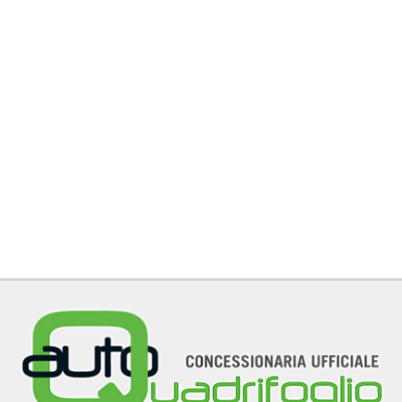
AUTO USATE
ACQUISTIAMO USATO
ASSISTENZA
CONTATTI
LAVORA CON NOI
NEWS
AREA COMMERCIANTI