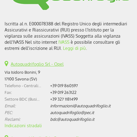
Iscritta al n. E000078388 del Registro Unico degli intermediari
Assicurativi e Riassicurativi (RUI) presso l’Istituto per la
vigilanza sulle assicurazioni (IVASS) Soggetta alla vigilanza
dell'IVASS Nel sito internet
IVASS
è possibile consultare gli
estremi dell'iscrizione al RUI.
Leggi di più
.
Autoquadrifoglio Srl - Opel
Via Isidoro Bonini, 9
17100 Savona (SV)
Telefono - Centralino:
+39 019 860597
Fax:
+39 019 263122
Settore BDC (Business Development Center):
+39 327 1181499
Email:
informazioni@autoquadrifoglio.it
PEC:
autoquadrifoglio@pec.it
Reclami:
bdc@autoquadrifoglio.it
Indicazioni stradali