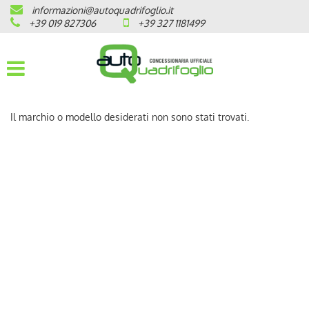
informazioni@autoquadrifoglio.it
HOME
+39 019 827306
+39 327 1181499
AZIENDA
AUTO NUOVE
Il marchio o modello desiderati non sono stati trovati.
OPEL
PEUGEOT
CITROEN
PRONTA CONSEGNA / KM 0
VEICOLI CON ECOBONUS