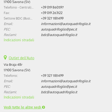
17100 Savona (SV)
Telefono - Centralino:
+39 019 860597
Fax:
+39 019 263122
Settore BDC (Business Development Center):
+39 327 1181499
Email:
informazioni@autoquadrifoglio.it
PEC:
autoquadrifoglio@pec.it
Reclami:
bdc@autoquadrifoglio.it
Indicazioni stradali
Outlet dell'Auto
Via Braja 48r
17100 Savona (SV)
Telefono:
+39 327 1181499
Email:
informazioni@autoquadrifoglio.it
PEC:
autoquadrifoglio@pec.it
Reclami:
bdc@autoquadrifoglio.it
Indicazioni stradali
Vedi tutte le altre sedi