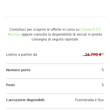
AUTO USATE
ACQUISTIAMO USATO
Contattaci per scoprire le offerte in corso su
Citroen
Ë-C3
ASSISTENZA
Aircross
oppure consulta la disponibilità di veicoli in pronta
consegna di seguito riportate
CONTATTI
Listino a partire da
26.790 €
LAVORA CON NOI
Numero porte
5
NEWS
Posti
5
AREA COMMERCIANTI
Carrozzerie disponibili
Fuoristrada e Suv