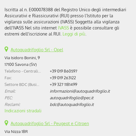
Iscritta al n. E000078388 del Registro Unico degli intermediari
Assicurativi e Riassicurativi (RUI) presso l’Istituto per la
vigilanza sulle assicurazioni (IVASS) Soggetta alla vigilanza
dell'IVASS Nel sito internet
IVASS
è possibile consultare gli
estremi dell'iscrizione al RUI.
Leggi di più
.
Autoquadrifoglio Srl - Opel
Via Isidoro Bonini, 9
17100 Savona (SV)
Telefono - Centralino:
+39 019 860597
Fax:
+39 019 263122
Settore BDC (Business Development Center):
+39 327 1181499
Email:
informazioni@autoquadrifoglio.it
PEC:
autoquadrifoglio@pec.it
Reclami:
bdc@autoquadrifoglio.it
Indicazioni stradali
Autoquadrifoglio Srl - Peugeot e Citroen
Via Nizza 18R