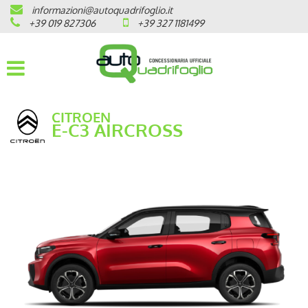
informazioni@autoquadrifoglio.it
HOME
+39 019 827306
+39 327 1181499
AZIENDA
AUTO NUOVE
CITROEN
Ë-C3 AIRCROSS
OPEL
PEUGEOT
CITROEN
PRONTA CONSEGNA / KM 0
VEICOLI CON ECOBONUS