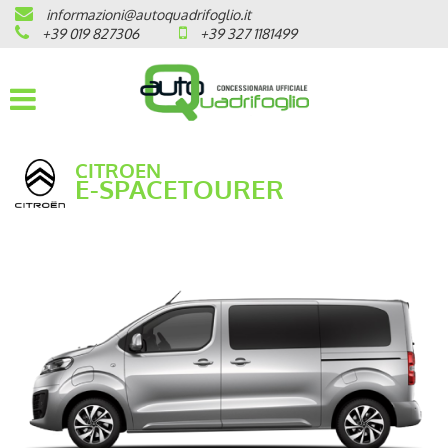
informazioni@autoquadrifoglio.it
HOME
+39 019 827306
+39 327 1181499
AZIENDA
AUTO NUOVE
CITROEN
Ë-SPACETOURER
OPEL
PEUGEOT
CITROEN
PRONTA CONSEGNA / KM 0
VEICOLI CON ECOBONUS