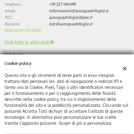
Telefono:
+39 327 1181499
Email:
informazioni@autoquadrifoglio.it
PEC:
autoquadrifoglio@pec.it
Reclami:
bdc@autoquadrifoglio.it
Indicazioni stradali
Vedi tutte le altre sedi
Dati fiscali:
Autoquadrifoglio s.r.l
Cookie policy
Via Bonini, 9, 17100 Savona
C.F/P.IVA:
00384510095
Questo sito e gli strumenti di terze parti in esso integrati
Registro delle imprese:
SV
trattano dati personali (es. dati di navigazione o indirizzi IP) e
REA:
SV-75293
fanno uso di Cookie, Pixel, Tags o altri identificatori necessari
per il funzionamento e per il raggiungimento delle finalità
descritte nella cookie policy, tra cui il miglioramento delle
funzionalità del sito e la pubblicità personalizzata. Cliccando sul
pulsante Accetta Tutti dichiari di accettare l'utilizzo di queste
tecnologie. In alternativa puoi personalizzare le tue scelte
tramite l'apposito pulsante. Scopri di più e personalizza.