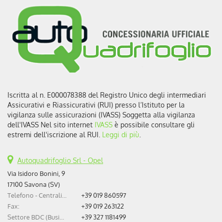
Iscritta al n. E000078388 del Registro Unico degli intermediari
Assicurativi e Riassicurativi (RUI) presso l’Istituto per la
vigilanza sulle assicurazioni (IVASS) Soggetta alla vigilanza
dell'IVASS Nel sito internet
IVASS
è possibile consultare gli
estremi dell'iscrizione al RUI.
Leggi di più
.
Autoquadrifoglio Srl - Opel
Via Isidoro Bonini, 9
17100 Savona (SV)
Telefono - Centralino:
+39 019 860597
Fax:
+39 019 263122
Settore BDC (Business Development Center):
+39 327 1181499