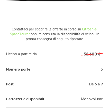
AUTO USATE
ACQUISTIAMO USATO
Contattaci per scoprire le offerte in corso su
Citroen
ë-
ASSISTENZA
SpaceTourer
oppure consulta la disponibilità di veicoli in
pronta consegna di seguito riportate
CONTATTI
Listino a partire da
56.600 €
LAVORA CON NOI
Numero porte
5
NEWS
Posti
Da 6 a 9
AREA COMMERCIANTI
Carrozzerie disponibili
Monovolume