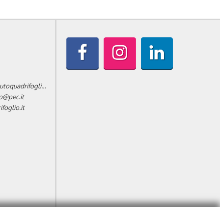
informazioni@autoquadrifoglio.it
o@pec.it
oglio.it