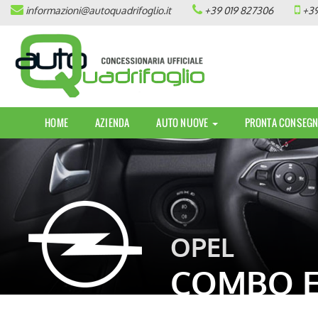
informazioni@autoquadrifoglio.it
+39 019 827306
+39
HOME
AZIENDA
AUTO NUOVE
HOME
AZIENDA
AUTO NUOVE
PRONTA CONSEGN
OPEL
PEUGEOT
CITROEN
OPEL
PRONTA CONSEGNA / KM 0
COMBO E
VEICOLI CON ECOBONUS