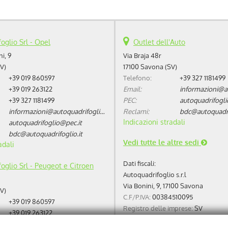
oglio Srl - Opel
Outlet dell'Auto
i, 9
Via Braja 48r
V)
17100 Savona (SV)
+39 019 860597
Telefono:
+39 327 1181499
+39 019 263122
Email:
+39 327 1181499
PEC:
autoquadrifogli
informazioni@autoquadrifoglio.it
Reclami:
bdc@autoquadrif
Indicazioni stradali
autoquadrifoglio@pec.it
bdc@autoquadrifoglio.it
Vedi tutte le altre sedi
adali
Dati fiscali:
oglio Srl - Peugeot e Citroen
Autoquadrifoglio s.r.l
Via Bonini, 9, 17100 Savona
V)
C.F/P.IVA:
00384510095
+39 019 860597
Registro delle imprese:
SV
+39 019 263122
REA:
SV-75293
+39 327 1181499