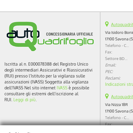
Autoquadrif
Via Isidoro Bonin
17100 Savona (S
Telefono - Centralino:
Fax:
Settore BDC (Business Development Center):
Iscritta al n. E000078388 del Registro Unico
Email:
degli intermediari Assicurativi e Riassicurativi
PEC:
(RUI) presso l’Istituto per la vigilanza sulle
Reclami:
assicurazioni (IVASS) Soggetta alla vigilanza
Indicazioni str
dell'IVASS Nel sito internet
IVASS
è possibile
consultare gli estremi dell'iscrizione al
Autoquadrif
RUI.
Leggi di più
.
Via Nizza 18R
17100 Savona (S
Telefono - Centralino:
Fax:
Settore BDC (Business Development Center):