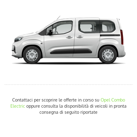
AUTO USATE
ACQUISTIAMO USATO
ASSISTENZA
CONTATTI
LAVORA CON NOI
NEWS
Contattaci per scoprire le offerte in corso su
Opel
Combo
Electric
oppure consulta la disponibilità di veicoli in pronta
AREA COMMERCIANTI
consegna di seguito riportate