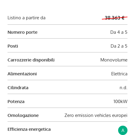
Listino a partire da
38.363 €
Numero porte
Da 4 a 5
Posti
Da 2 a 5
Carrozzerie disponibili
Monovolume
Alimentazioni
Elettrica
Cilindrata
n.d.
Potenza
100kW
Omologazione
Zero emission vehicles europei
Efficienza energetica
A