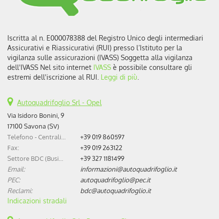
Iscritta al n. E000078388 del Registro Unico degli intermediari
Assicurativi e Riassicurativi (RUI) presso l’Istituto per la
vigilanza sulle assicurazioni (IVASS) Soggetta alla vigilanza
dell'IVASS Nel sito internet
IVASS
è possibile consultare gli
estremi dell'iscrizione al RUI.
Leggi di più
.
Autoquadrifoglio Srl - Opel
Via Isidoro Bonini, 9
17100 Savona (SV)
Telefono - Centralino:
+39 019 860597
Fax:
+39 019 263122
Settore BDC (Business Development Center):
+39 327 1181499
Email:
informazioni@autoquadrifoglio.it
PEC:
autoquadrifoglio@pec.it
Reclami:
bdc@autoquadrifoglio.it
Indicazioni stradali