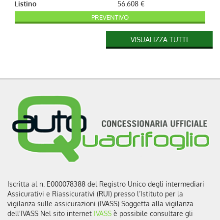
Listino
56.608 €
PREVENTIVO
Versione
El Pac bat 75 kWh Sportive
VISUALIZZA TUTTI
M DC F (100 kw)
cambio
Automatico
alimentazione
Elettrica
Motore
800kW
Listino
60.268 €
PREVENTIVO
Iscritta al n. E000078388 del Registro Unico degli intermediari
Assicurativi e Riassicurativi (RUI) presso l’Istituto per la
vigilanza sulle assicurazioni (IVASS) Soggetta alla vigilanza
dell'IVASS Nel sito internet
IVASS
è possibile consultare gli