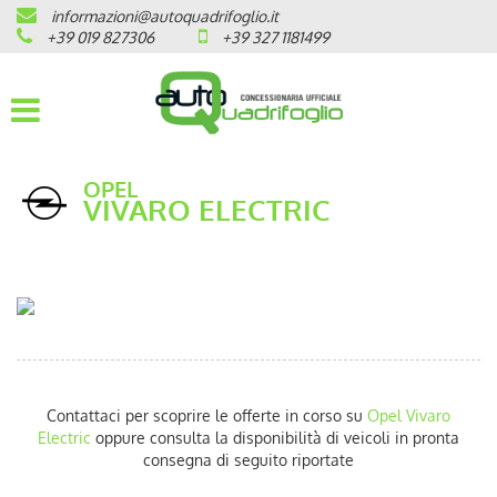
informazioni@autoquadrifoglio.it
HOME
+39 019 827306
+39 327 1181499
AZIENDA
AUTO NUOVE
OPEL
VIVARO ELECTRIC
OPEL
PEUGEOT
CITROEN
PRONTA CONSEGNA / KM 0
Contattaci per scoprire le offerte in corso su
Opel
Vivaro
VEICOLI CON ECOBONUS
Electric
oppure consulta la disponibilità di veicoli in pronta
consegna di seguito riportate