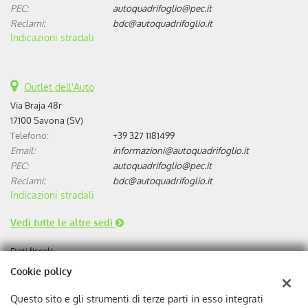
PEC:
autoquadrifoglio@pec.it
Reclami:
bdc@autoquadrifoglio.it
Indicazioni stradali
Outlet dell'Auto
Via Braja 48r
17100 Savona (SV)
Telefono:
+39 327 1181499
Email:
informazioni@autoquadrifoglio.it
PEC:
autoquadrifoglio@pec.it
Reclami:
bdc@autoquadrifoglio.it
Indicazioni stradali
Vedi tutte le altre sedi
Dati fiscali:
Autoquadrifoglio s.r.l
Cookie policy
Via Bonini, 9, 17100 Savona
C.F/P.IVA:
00384510095
Questo sito e gli strumenti di terze parti in esso integrati