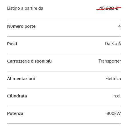
AUTO USATE
Listino a partire da
45.628 €
ACQUISTIAMO USATO
Numero porte
4
ASSISTENZA
Posti
Da 3 a 6
CONTATTI
Carrozzerie disponibili
Transporter
LAVORA CON NOI
Alimentazioni
Elettrica
NEWS
Cilindrata
n.d.
AREA COMMERCIANTI
Potenza
800kW