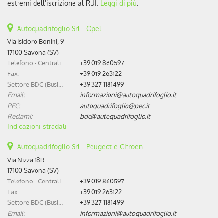
estremi dell'iscrizione al RUI.
Leggi di più
.
Autoquadrifoglio Srl - Opel
Via Isidoro Bonini, 9
17100 Savona (SV)
Telefono - Centralino:
+39 019 860597
Fax:
+39 019 263122
Settore BDC (Business Development Center):
+39 327 1181499
Email:
informazioni@autoquadrifoglio.it
PEC:
autoquadrifoglio@pec.it
Reclami:
bdc@autoquadrifoglio.it
Indicazioni stradali
Autoquadrifoglio Srl - Peugeot e Citroen
Via Nizza 18R
17100 Savona (SV)
Telefono - Centralino:
+39 019 860597
Fax:
+39 019 263122
Settore BDC (Business Development Center):
+39 327 1181499
Email:
informazioni@autoquadrifoglio.it