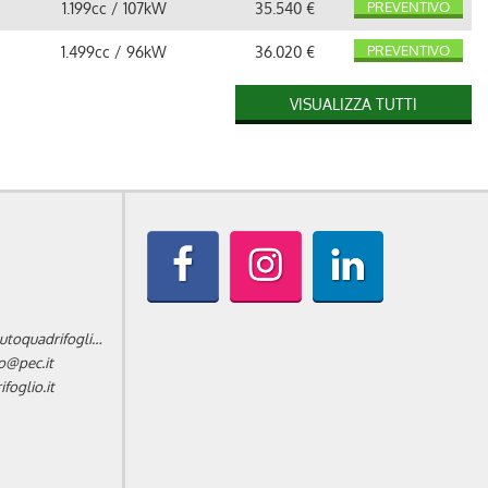
PREVENTIVO
1.199cc / 107kW
35.540 €
PREVENTIVO
1.499cc / 96kW
36.020 €
PREVENTIVO
1.199cc / 107kW
38.240 €
VISUALIZZA TUTTI
PREVENTIVO
1.199cc / 107kW
39.940 €
PREVENTIVO
1.598cc / 144kW
41.245 €
PREVENTIVO
1.598cc / 144kW
42.445 €
PREVENTIVO
1.598cc / 144kW
45.345 €
informazioni@autoquadrifoglio.it
o@pec.it
oglio.it