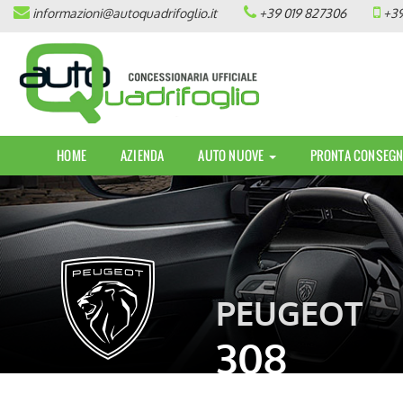
informazioni@autoquadrifoglio.it
+39 019 827306
+39
HOME
AZIENDA
AUTO NUOVE
HOME
AZIENDA
AUTO NUOVE
PRONTA CONSEGN
OPEL
PEUGEOT
CITROEN
PEUGEOT
PRONTA CONSEGNA / KM 0
308
VEICOLI CON ECOBONUS