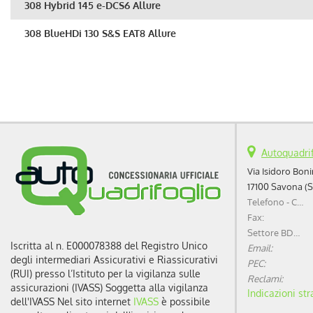
308 Hybrid 145 e-DCS6 Allure
308 BlueHDi 130 S&S EAT8 Allure
308 Hybrid 145 e-DCS6 GT
308 Hybrid 145 e-DCS6 GT Exclusive
308 Plug-in Hybrid 195 e-DCS7 Style
308 Plug-in Hybrid 195 e-DCS7 Allure
Autoquadrif
Via Isidoro Bonin
308 Plug-in Hybrid 195 e-DCS7 GT
17100 Savona (S
Telefono - Centralino:
Fax:
Settore BDC (Business Development Center):
Iscritta al n. E000078388 del Registro Unico
Email:
degli intermediari Assicurativi e Riassicurativi
PEC:
(RUI) presso l’Istituto per la vigilanza sulle
Reclami:
assicurazioni (IVASS) Soggetta alla vigilanza
Indicazioni str
dell'IVASS Nel sito internet
IVASS
è possibile