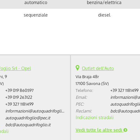
automatico
benzina/elettrica
sequenziale
diesel
automatico
benzina/elettrica
automatico
benzina/elettrica
sequenziale
benzina/elettrica
sequenziale
benzina/elettrica
oglio Srl - Opel
Outlet dell'Auto
i, 9
Via Braja 48r
sequenziale
benzina/elettrica
V)
17100 Savona (SV)
+39 019 860597
Telefono:
+39 327 1181499
+39 019 263122
Email:
+39 327 1181499
PEC:
autoquadrifogli
informazioni@autoquadrifoglio.it
Reclami:
bdc@autoquadrif
Indicazioni stradali
autoquadrifoglio@pec.it
bdc@autoquadrifoglio.it
Vedi tutte le altre sedi
adali