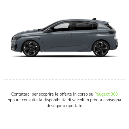
AUTO USATE
ACQUISTIAMO USATO
ASSISTENZA
CONTATTI
LAVORA CON NOI
NEWS
Contattaci per scoprire le offerte in corso su
Peugeot
308
oppure consulta la disponibilità di veicoli in pronta consegna
AREA COMMERCIANTI
di seguito riportate