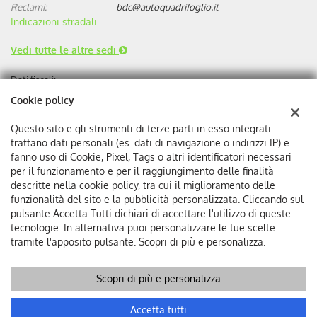
Reclami:
bdc@autoquadrifoglio.it
Motore
170kW
Indicazioni stradali
Listino
56.330 €
PREVENTIVO
Vedi tutte le altre sedi
Versione
5008 Dual Motor (73kWh)
Dati fiscali:
GT Exclusive (325 CV)
Autoquadrifoglio s.r.l
cambio
Automatico
Cookie policy
Via Bonini, 9, 17100 Savona
alimentazione
elettrica
C.F/P.IVA:
00384510095
Motore
219kW
Questo sito e gli strumenti di terze parti in esso integrati
Listino
57.630 €
Registro delle imprese:
SV
trattano dati personali (es. dati di navigazione o indirizzi IP) e
REA:
SV-75293
fanno uso di Cookie, Pixel, Tags o altri identificatori necessari
PREVENTIVO
per il funzionamento e per il raggiungimento delle finalità
Versione
5008 motore elettrico
descritte nella cookie policy, tra cui il miglioramento delle
(98kWh) Long Range GT
funzionalità del sito e la pubblicità personalizzata. Cliccando sul
Exclusive (230 CV)
pulsante Accetta Tutti dichiari di accettare l'utilizzo di queste
cambio
Automatico
tecnologie. In alternativa puoi personalizzare le tue scelte
alimentazione
elettrica
tramite l'apposito pulsante. Scopri di più e personalizza.
Motore
170kW
Listino
59.680 €
Scopri di più e personalizza
Copyright © 2026 GestionaleAuto.com S.r.l., Tutti i diritti
PREVENTIVO
riservati -
Leggi l'informativa sulla privacy
-
Cookie Policy
Accetta tutti
Sito creato da:
GestionaleAuto.com