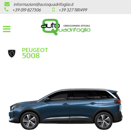
informazioni@autoquadrifoglio.it
HOME
+39 019 827306
+39 327 1181499
AZIENDA
AUTO NUOVE
PEUGEOT
5008
OPEL
PEUGEOT
CITROEN
PRONTA CONSEGNA / KM 0
VEICOLI CON ECOBONUS