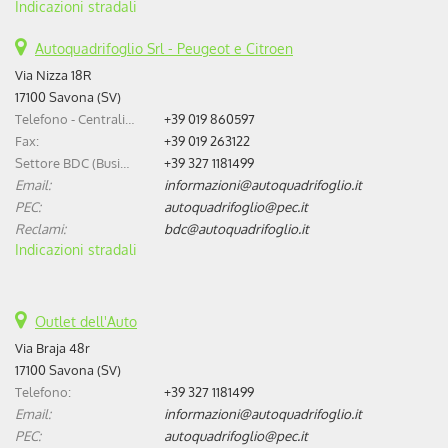
Indicazioni stradali
Versione
5008 Plug-in Hybrid 195 e-
DCS7 GT Exclusive
Autoquadrifoglio Srl - Peugeot e Citroen
cambio
Sequenziale
Via Nizza 18R
alimentazione
benzina/elettrica
17100 Savona (SV)
Motore
1.598cc / 143kW
Telefono - Centralino:
+39 019 860597
Listino
55.550 €
Fax:
+39 019 263122
PREVENTIVO
Settore BDC (Business Development Center):
+39 327 1181499
Email:
informazioni@autoquadrifoglio.it
Versione
5008 motore elettrico
PEC:
autoquadrifoglio@pec.it
(73kWh) GT Exclusive (210
CV)
Reclami:
bdc@autoquadrifoglio.it
cambio
Automatico
Indicazioni stradali
alimentazione
elettrica
Motore
157kW
Listino
55.630 €
Outlet dell'Auto
PREVENTIVO
Via Braja 48r
Versione
5008 motore elettrico
17100 Savona (SV)
(98kWh) Long Range GT
Telefono:
+39 327 1181499
(230 CV)
Email:
informazioni@autoquadrifoglio.it
cambio
Automatico
PEC:
autoquadrifoglio@pec.it
alimentazione
elettrica