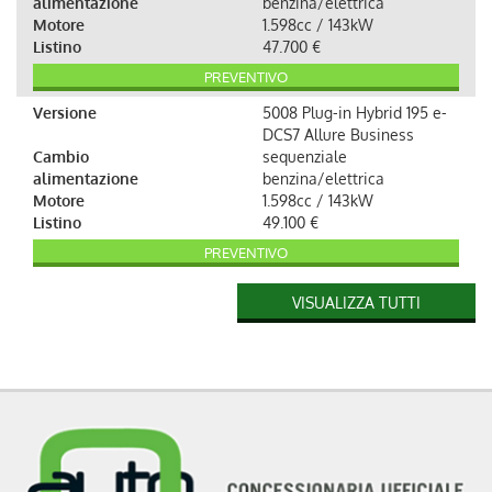
alimentazione
benzina/elettrica
Motore
1.598cc / 143kW
Listino
47.700 €
PREVENTIVO
Versione
5008 Plug-in Hybrid 195 e-
DCS7 Allure Business
Cambio
sequenziale
alimentazione
benzina/elettrica
Motore
1.598cc / 143kW
Listino
49.100 €
PREVENTIVO
Versione
5008 Hybrid 145 e-DCS6 GT
VISUALIZZA TUTTI
Exclusive
cambio
Automatico
alimentazione
benzina/elettrica
Motore
1.199cc / 107kW
Listino
50.120 €
PREVENTIVO
Versione
5008 motore elettrico
(98kWh) Long Range Allure