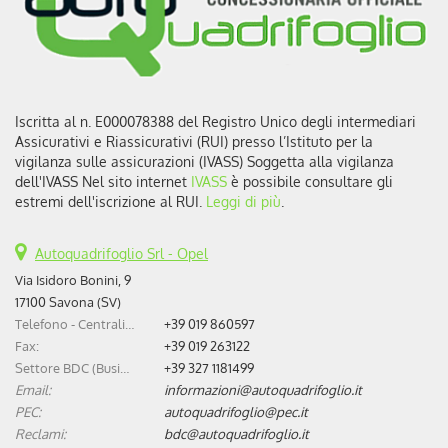
(230 CV)
cambio
Automatico
alimentazione
elettrica
Motore
170kW
Listino
51.830 €
Iscritta al n. E000078388 del Registro Unico degli intermediari
PREVENTIVO
Assicurativi e Riassicurativi (RUI) presso l’Istituto per la
Versione
5008 motore elettrico
vigilanza sulle assicurazioni (IVASS) Soggetta alla vigilanza
(73kWh) GT (210 CV)
dell'IVASS Nel sito internet
IVASS
è possibile consultare gli
cambio
Automatico
estremi dell'iscrizione al RUI.
Leggi di più
.
alimentazione
elettrica
Motore
157kW
Autoquadrifoglio Srl - Opel
Listino
52.280 €
Via Isidoro Bonini, 9
PREVENTIVO
17100 Savona (SV)
Versione
5008 Plug-in Hybrid 195 e-
Telefono - Centralino:
+39 019 860597
DCS7 GT
Fax:
+39 019 263122
cambio
Sequenziale
Settore BDC (Business Development Center):
+39 327 1181499
alimentazione
benzina/elettrica
Email:
informazioni@autoquadrifoglio.it
Motore
1.598cc / 143kW
PEC:
autoquadrifoglio@pec.it
Listino
52.400 €
Reclami:
bdc@autoquadrifoglio.it
PREVENTIVO