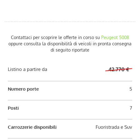
AUTO USATE
ACQUISTIAMO USATO
Contattaci per scoprire le offerte in corso su
Peugeot
5008
ASSISTENZA
oppure consulta la disponibilità di veicoli in pronta consegna
di seguito riportate
CONTATTI
Listino a partire da
42.770 €
LAVORA CON NOI
Numero porte
5
NEWS
Posti
7
AREA COMMERCIANTI
Carrozzerie disponibili
Fuoristrada e Suv