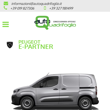
informazioni@autoquadrifoglio.it
HOME
+39 019 827306
+39 327 1181499
AZIENDA
AUTO NUOVE
PEUGEOT
E-PARTNER
OPEL
PEUGEOT
CITROEN
PRONTA CONSEGNA / KM 0
VEICOLI CON ECOBONUS