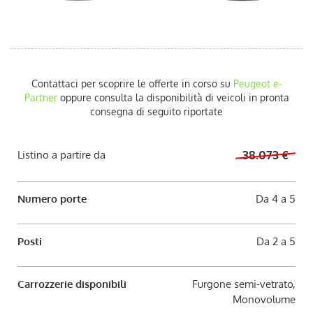
AUTO USATE
ACQUISTIAMO USATO
Contattaci per scoprire le offerte in corso su
Peugeot
e-
ASSISTENZA
Partner
oppure consulta la disponibilità di veicoli in pronta
consegna di seguito riportate
CONTATTI
Listino a partire da
38.073 €
LAVORA CON NOI
Numero porte
Da 4 a 5
NEWS
Posti
Da 2 a 5
AREA COMMERCIANTI
Carrozzerie disponibili
Furgone semi-vetrato,
Monovolume