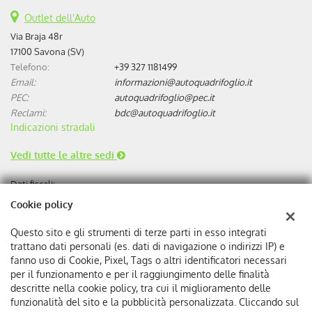
Outlet dell'Auto
Via Braja 48r
17100 Savona (SV)
Telefono:
+39 327 1181499
Email:
informazioni@autoquadrifoglio.it
PEC:
autoquadrifoglio@pec.it
Reclami:
bdc@autoquadrifoglio.it
Indicazioni stradali
Vedi tutte le altre sedi
Dati fiscali:
Autoquadrifoglio s.r.l
Cookie policy
Via Bonini, 9, 17100 Savona
C.F/P.IVA:
00384510095
Questo sito e gli strumenti di terze parti in esso integrati
Registro delle imprese:
SV
trattano dati personali (es. dati di navigazione o indirizzi IP) e
REA:
SV-75293
fanno uso di Cookie, Pixel, Tags o altri identificatori necessari
per il funzionamento e per il raggiungimento delle finalità
descritte nella cookie policy, tra cui il miglioramento delle
funzionalità del sito e la pubblicità personalizzata. Cliccando sul