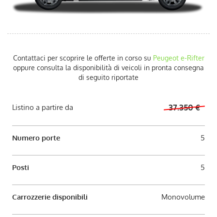
AUTO USATE
ACQUISTIAMO USATO
Contattaci per scoprire le offerte in corso su
Peugeot
e-Rifter
ASSISTENZA
oppure consulta la disponibilità di veicoli in pronta consegna
di seguito riportate
CONTATTI
Listino a partire da
37.350 €
LAVORA CON NOI
Numero porte
5
NEWS
Posti
5
AREA COMMERCIANTI
Carrozzerie disponibili
Monovolume