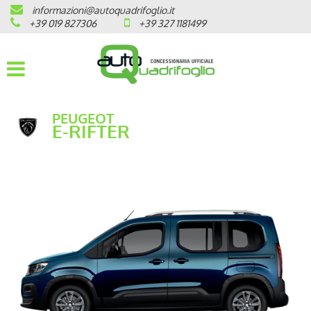
informazioni@autoquadrifoglio.it
HOME
+39 019 827306
+39 327 1181499
AZIENDA
AUTO NUOVE
PEUGEOT
E-RIFTER
OPEL
PEUGEOT
CITROEN
PRONTA CONSEGNA / KM 0
VEICOLI CON ECOBONUS