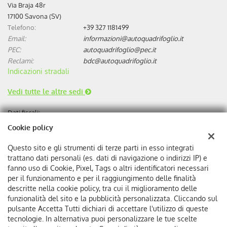
Via Braja 48r
17100 Savona (SV)
Telefono:
+39 327 1181499
Email:
informazioni@autoquadrifoglio.it
PEC:
autoquadrifoglio@pec.it
Reclami:
bdc@autoquadrifoglio.it
Indicazioni stradali
Vedi tutte le altre sedi
Dati fiscali:
Autoquadrifoglio s.r.l
Cookie policy
Via Bonini, 9, 17100 Savona
C.F/P.IVA:
00384510095
Questo sito e gli strumenti di terze parti in esso integrati
Registro delle imprese:
SV
trattano dati personali (es. dati di navigazione o indirizzi IP) e
REA:
SV-75293
fanno uso di Cookie, Pixel, Tags o altri identificatori necessari
per il funzionamento e per il raggiungimento delle finalità
descritte nella cookie policy, tra cui il miglioramento delle
funzionalità del sito e la pubblicità personalizzata. Cliccando sul
pulsante Accetta Tutti dichiari di accettare l'utilizzo di queste
tecnologie. In alternativa puoi personalizzare le tue scelte