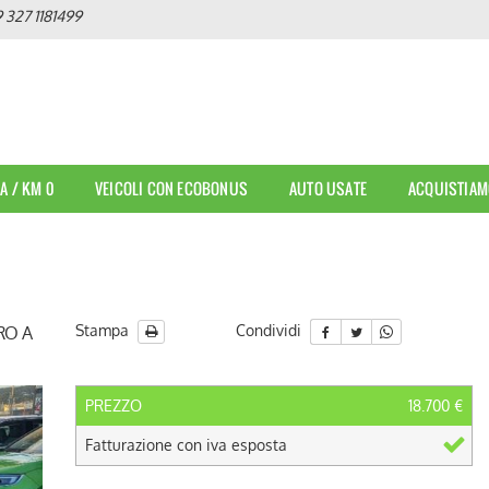
 327 1181499
A / KM 0
VEICOLI CON ECOBONUS
AUTO USATE
ACQUISTIAM
Stampa
Condividi
RO A
PREZZO
18.700 €
Fatturazione con iva esposta