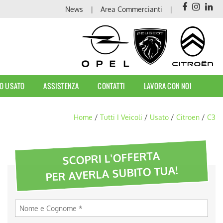
News
Area Commercianti
O USATO
ASSISTENZA
CONTATTI
LAVORA CON NOI
Home
/
Tutti I Veicoli
/
Usato
/
Citroen
/
C3
SCOPRI L'OFFERTA
PER AVERLA SUBITO TUA!