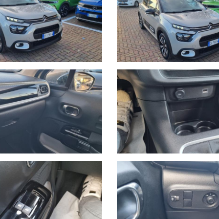
 incendio, kasko, eventi naturali a PREZZI estremamente vantaggiosi;
, telefono 380-740.3565.
 solo così potremo offrirti la certezza che il veicolo sia disponibil
ssaggio su Whatsapp al numero 380-740.3565 specificando marca, modell
uta. I nostri consulenti risponderanno indicando una prima valutazione
vendita di autoveicoli e veicoli industriali dal 1978. Nel 2000 ha ampl
zzazione di veicoli d’occasione garantiti di tutte le marche.
 Savona del brand Hyundai, aprendo una nuova sede in via Braja 48r a 
ncia di Savona dei brand Peugeot e Citroen, con sede in Via Nizza 18 
 oggetto dell'offerta.