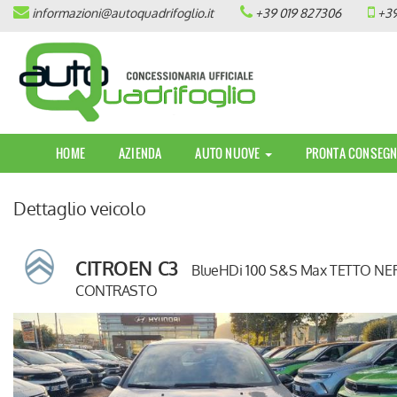
informazioni@autoquadrifoglio.it
+39 019 827306
+39
HOME
AZIENDA
AUTO NUOVE
HOME
AZIENDA
AUTO NUOVE
PRONTA CONSEGN
OPEL
Dettaglio veicolo
PEUGEOT
CITROEN
CITROEN C3
BlueHDi 100 S&S Max TETTO NE
CONTRASTO
PRONTA CONSEGNA / KM 0
VEICOLI CON ECOBONUS