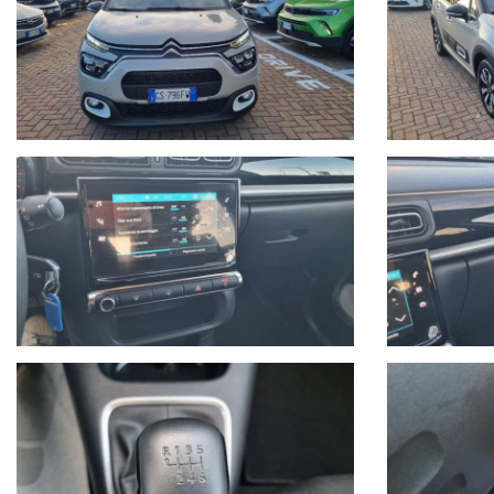
- Possibilità di finanziamenti personalizzati, assicurazioni furto &
- La vettura si trova presso la nostra sede in Via Bonini 9 a Savona
Chatta con noi su Whatsapp o chiamaci per prendere un appuntamento:
- Seguici anche su Facebook:
https://www.facebook.com/Autoquadrifoglio
- In caso di veicoli da dare in permuta, si prega di inviare un me
eseguiti e veicolo di interesse.
Sono inoltre necessarie fotografie dettagliate della vettura possed
- Il Gruppo Autoquadrifoglio è concessionaria ufficiale Opel per la 
meccanica.
Nel 2004 comincia l’avventura “Outlet dell’auto”, per la commerciali
Nel 2015 diventa nuova e unica concessionaria per la provincia di
Oggi Autoquadrifoglio è anche concessionaria ufficiale per la provi
- La vettura in foto può differire da quella effettivamente in stock e