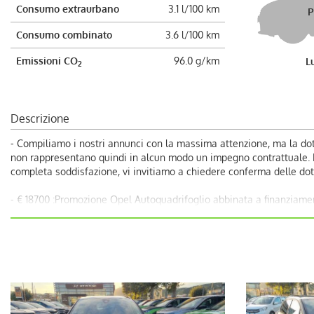
Consumo extraurbano
3.1 l/100 km
P
Consumo combinato
3.6 l/100 km
Emissioni CO
96.0 g/km
L
2
Descrizione
- Compiliamo i nostri annunci con la massima attenzione, ma la dot
non rappresentano quindi in alcun modo un impegno contrattuale. Dec
completa soddisfazione, vi invitiamo a chiedere conferma delle dota
- € 18700 :Promozione Opel Autoquadrifoglio abbinata a finanziam
- €19700 :Prezzo di vendita Autoquadrifoglio;
COLORE VERNICE BEIGE CON TETTO A CONTRASTO NERO
- Si valutano permute;
- Garanzia ufficiale 02/2026;