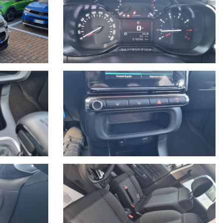
e per essere visto e provato.
o, anno di immatricolazione, km percorsi, eventuali interventi
 indicativa migliroabile di persona.
iato la gamma di servizi per i clienti con una moderna autofficina
Savona.
a Savona.