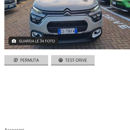
AUTO USATE
ACQUISTIAMO USATO
ASSISTENZA
GUARDA LE 34 FOTO
CONTATTI
PERMUTA
TEST-DRIVE
LAVORA CON NOI
NEWS
AREA COMMERCIANTI