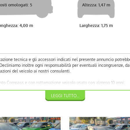
osti omologati: 5
Altezza: 1,47 m
unghezza: 4,00 m
Larghezza: 1,75 m
azione tecnica e gli accessori indicati nel presente annuncio potrebb
liniamo inoltre ogni responsabilità per eventuali incongruenze, da co
zioni del veicolo ai nostri consulenti.
ento Compass e con rottamazione veicolo usato con almeno 10 anni;
LEGGI TUTTO...