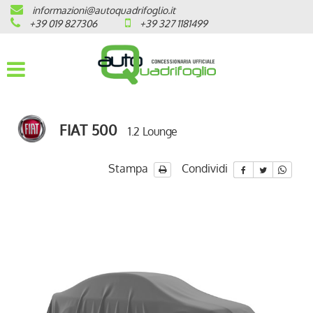
informazioni@autoquadrifoglio.it
HOME
+39 019 827306
+39 327 1181499
AZIENDA
AUTO NUOVE
FIAT 500
1.2 Lounge
OPEL
PEUGEOT
Stampa
Condividi
CITROEN
PRONTA CONSEGNA / KM 0
VEICOLI CON ECOBONUS