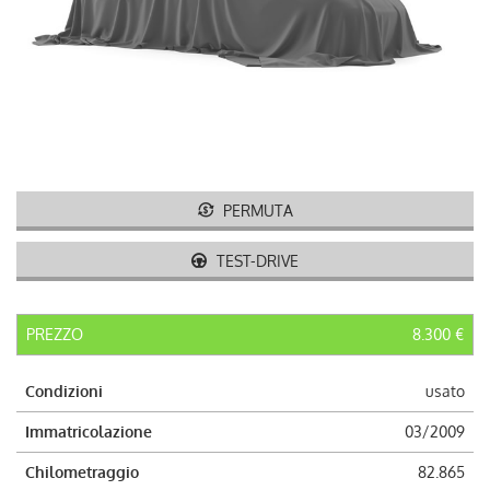
AUTO USATE
ACQUISTIAMO USATO
ASSISTENZA
CONTATTI
PERMUTA
TEST-DRIVE
LAVORA CON NOI
NEWS
PREZZO
8.300 €
Condizioni
usato
AREA COMMERCIANTI
Immatricolazione
03/2009
Chilometraggio
82.865