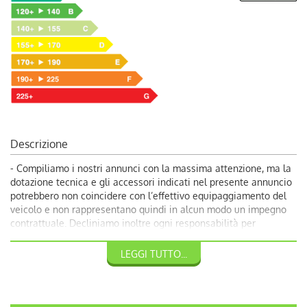
Descrizione
- Compiliamo i nostri annunci con la massima attenzione, ma la
dotazione tecnica e gli accessori indicati nel presente annuncio
potrebbero non coincidere con l’effettivo equipaggiamento del
veicolo e non rappresentano quindi in alcun modo un impegno
contrattuale. Decliniamo inoltre ogni responsabilità per
eventuali incongruenze, da considerarsi involontarie. Volendo
garantire ai nostri clienti la più completa soddisfazione, vi
LEGGI TUTTO...
invitiamo a chiedere conferma delle dotazioni del veicolo ai
nostri consulenti.
-8300 €: Promozione Autoquadrifoglio con rottamazione veicolo