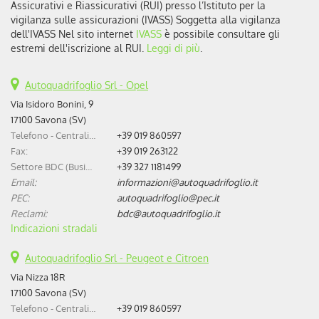
Assicurativi e Riassicurativi (RUI) presso l’Istituto per la
vigilanza sulle assicurazioni (IVASS) Soggetta alla vigilanza
dell'IVASS Nel sito internet
IVASS
è possibile consultare gli
estremi dell'iscrizione al RUI.
Leggi di più
.
Autoquadrifoglio Srl - Opel
Via Isidoro Bonini, 9
17100 Savona (SV)
Telefono - Centralino:
+39 019 860597
Fax:
+39 019 263122
Settore BDC (Business Development Center):
+39 327 1181499
Email:
informazioni@autoquadrifoglio.it
PEC:
autoquadrifoglio@pec.it
Reclami:
bdc@autoquadrifoglio.it
Indicazioni stradali
Autoquadrifoglio Srl - Peugeot e Citroen
Via Nizza 18R
17100 Savona (SV)
Telefono - Centralino:
+39 019 860597