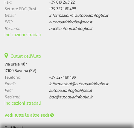
Fax:
+39 019 263122
Settore BDC (Business Development Center):
+39 327 1181499
Email:
informazioni@autoquadrifoglio.it
PEC:
autoquadrifoglio@pec.it
Reclami:
bdc@autoquadrifoglio.it
Indicazioni stradali
Outlet dell'Auto
Via Braja 48r
17100 Savona (SV)
Telefono:
+39 327 1181499
Email:
informazioni@autoquadrifoglio.it
PEC:
autoquadrifoglio@pec.it
Reclami:
bdc@autoquadrifoglio.it
Indicazioni stradali
Vedi tutte le altre sedi
Dati fiscali:
Autoquadrifoglio s.r.l