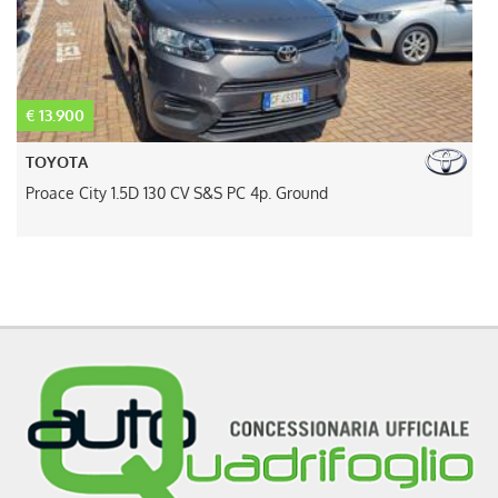
€ 13.900
€
TOYOTA
Proace City 1.5D 130 CV S&S PC 4p. Ground
V