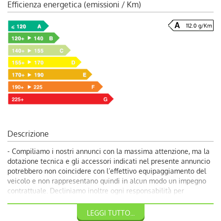
Efficienza energetica (emissioni / Km)
112.0 g/Km
Descrizione
- Compiliamo i nostri annunci con la massima attenzione, ma la
dotazione tecnica e gli accessori indicati nel presente annuncio
potrebbero non coincidere con l’effettivo equipaggiamento del
veicolo e non rappresentano quindi in alcun modo un impegno
contrattuale. Decliniamo inoltre ogni responsabilità per
eventuali incongruenze, da considerarsi involontarie. Volendo
garantire ai nostri clienti la più completa soddisfazione, vi
LEGGI TUTTO...
invitiamo a chiedere conferma delle dotazioni del veicolo ai