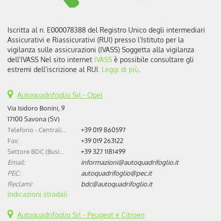
Iscritta al n. E000078388 del Registro Unico degli intermediari
Assicurativi e Riassicurativi (RUI) presso l’Istituto per la
vigilanza sulle assicurazioni (IVASS) Soggetta alla vigilanza
dell'IVASS Nel sito internet
IVASS
è possibile consultare gli
estremi dell'iscrizione al RUI.
Leggi di più
.
Autoquadrifoglio Srl - Opel
Via Isidoro Bonini, 9
17100 Savona (SV)
Telefono - Centralino:
+39 019 860597
Fax:
+39 019 263122
Settore BDC (Business Development Center):
+39 327 1181499
Email:
informazioni@autoquadrifoglio.it
PEC:
autoquadrifoglio@pec.it
Reclami:
bdc@autoquadrifoglio.it
Indicazioni stradali
Autoquadrifoglio Srl - Peugeot e Citroen