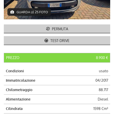
AUTO USATE
GUARDA LE 25 FOTO
ACQUISTIAMO USATO
PERMUTA
ASSISTENZA
TEST-DRIVE
CONTATTI
PREZZO
8.900 €
LAVORA CON NOI
Condizioni
usato
NEWS
Immatricolazione
04/2017
Chilometraggio
88.717
AREA COMMERCIANTI
Alimentazione
Diesel
Cilindrata
1598 Cm³