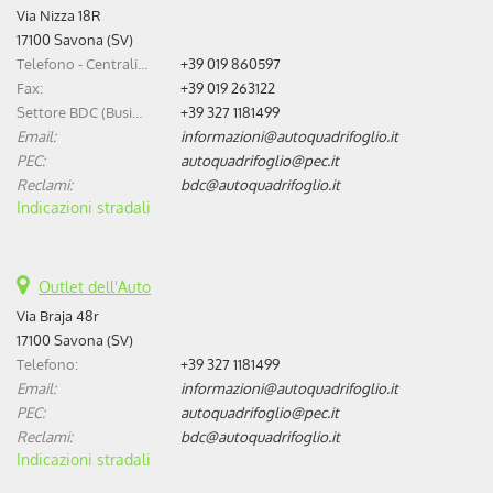
Via Nizza 18R
17100 Savona (SV)
Telefono - Centralino:
+39 019 860597
Fax:
+39 019 263122
Settore BDC (Business Development Center):
+39 327 1181499
Email:
informazioni@autoquadrifoglio.it
PEC:
autoquadrifoglio@pec.it
Reclami:
bdc@autoquadrifoglio.it
Indicazioni stradali
Outlet dell'Auto
Via Braja 48r
17100 Savona (SV)
Telefono:
+39 327 1181499
Email:
informazioni@autoquadrifoglio.it
PEC:
autoquadrifoglio@pec.it
Reclami:
bdc@autoquadrifoglio.it
Indicazioni stradali