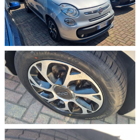
Sono inoltre necessarie fotografie dettagliate della vettura
posseduta. I nostri consulenti risponderanno indicando una
prima valutazione indicativa migliroabile di persona.
- Il Gruppo Autoquadrifoglio è concessionaria ufficiale Opel per
la vendita di autoveicoli e veicoli industriali dal 1978. Nel 2000
ha ampliato la gamma di servizi per i clienti con una moderna
autofficina meccanica.
Nel 2004 comincia l’avventura “Outlet dell’auto”, per la
commercializzazione di veicoli d’occasione garantiti di tutte le
marche.
Nel 2015 diventa nuova e unica concessionaria per la provincia
di Savona del brand Hyundai, aprendo una nuova sede in via
Braja 48r a Savona.
Oggi Autoquadrifoglio è anche concessionaria ufficiale per la
provincia di Savona dei brand Peugeot e Citroen, con sede in Via
Nizza 18 a Savona.
- Le immagini possono differire dalla vettura reale in stock
oggetto dell'offerta.