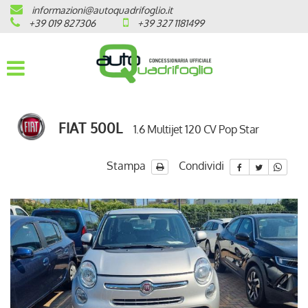
informazioni@autoquadrifoglio.it
HOME
+39 019 827306
+39 327 1181499
AZIENDA
AUTO NUOVE
FIAT 500L
1.6 Multijet 120 CV Pop Star
OPEL
PEUGEOT
Stampa
Condividi
CITROEN
PRONTA CONSEGNA / KM 0
VEICOLI CON ECOBONUS