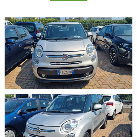
nostri consulenti.
-8900 €: Promozione Autoquadrifoglio con rottamazione veicolo
usato con almeno dieci anni;
-9900 €: Prezzo di Vendita Autoquadrifoglio;
Per Info chiama Giuseppe al 389.898.1300;
- CHILOMETRAGGIO CERTIFICATO.
- Auto guidabile anche da un Neopatentato.
- La vettura si trova presso la nostra sede in Via Braja 48r
Savona, telefono 389.898.1300.
Chatta con noi su Whatsapp o chiamaci per prendere un
appuntamento: solo così potremo offrirti la certezza che il
veicolo sia disponibile per essere visto e provato.
- Seguici anche su Facebook:
www.facebook.com/Autoquadrifoglio