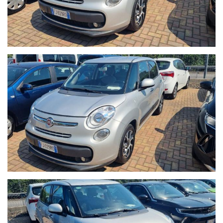
- 12 MESI di garanzia MAPFRE a chilometraggio illimitato
compresa.
- La Garanzia MAPFRE, oltre a tutelare la vostra auto da guasti
di origine meccanica ed elettronica, vi offre un servizio di
assistenza 24h su 24, 7 giorni su 7, soccorso stradale in caso di
rottura e auto sostitutiva se la vostra vettura rimane ferma più
di 8 ore in officina.
- Possibilità di estensione della garanzia di ulteriori 12 mesi.
- Possibilità di finanziamenti personalizzati, assicurazioni furto &
incendio, kasko, eventi naturali a prezzi estremamente
vantaggiosi.
- Su ogni nostro veicolo vengono eseguiti più di 50 controlli
prima della consegna.
- In caso di veicoli da dare in permuta, si prega di inviare un
messaggio su Whatsapp al numero 389.535.7225 specificando
marca, modello, anno di immatricolazione, km percorsi, eventuali
interventi eseguiti e veicolo di interesse.