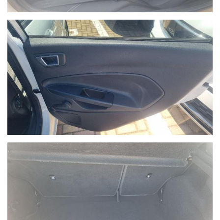
NON HAI TROVATO L'AUTO CHE
CERCHI?
Compila il modulo e ti contatteremo appena l'auto che
cerchi sarà disponibile
Ho letto e accetto
l'informativa privacy
*