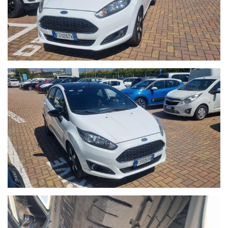
prima valutazione indicativa migliroabile di persona.
- Il Gruppo Autoquadrifoglio è concessionaria ufficiale Opel per
la vendita di autoveicoli e veicoli industriali dal 1978. Nel 2000
ha ampliato la gamma di servizi per i clienti con una moderna
autofficina meccanica.
Nel 2004 comincia l’avventura “Outlet dell’auto”, per la
commercializzazione di veicoli d’occasione garantiti di tutte le
marche.
Nel 2015 diventa nuova e unica concessionaria per la provincia
di Savona del brand Hyundai, aprendo una nuova sede in via
Braja 48r a Savona.
Oggi Autoquadrifoglio è anche concessionaria ufficiale per la
provincia di Savona dei brand Peugeot e Citroen, con sede in Via
Nizza 18 a Savona.
- Le immagini possono differire dalla vettura reale in stock
oggetto dell'offerta.