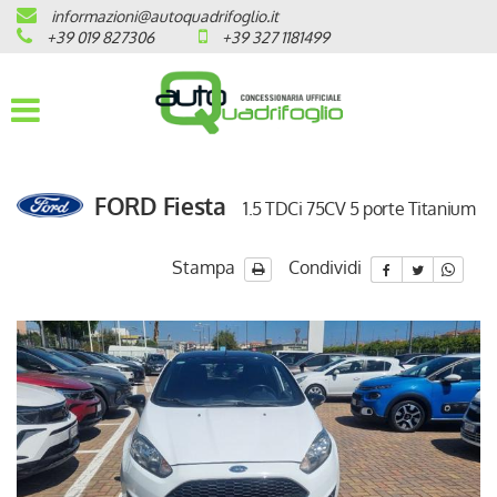
informazioni@autoquadrifoglio.it
HOME
+39 019 827306
+39 327 1181499
AZIENDA
AUTO NUOVE
FORD Fiesta
1.5 TDCi 75CV 5 porte Titanium
OPEL
PEUGEOT
Stampa
Condividi
CITROEN
PRONTA CONSEGNA / KM 0
VEICOLI CON ECOBONUS