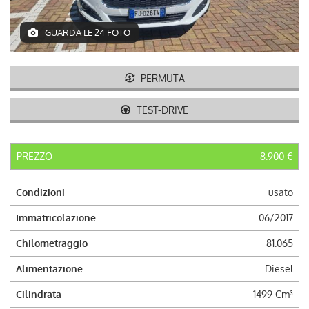
AUTO USATE
GUARDA LE 24 FOTO
ACQUISTIAMO USATO
PERMUTA
ASSISTENZA
TEST-DRIVE
CONTATTI
PREZZO
8.900 €
LAVORA CON NOI
Condizioni
usato
NEWS
Immatricolazione
06/2017
Chilometraggio
81.065
AREA COMMERCIANTI
Alimentazione
Diesel
Cilindrata
1499 Cm³