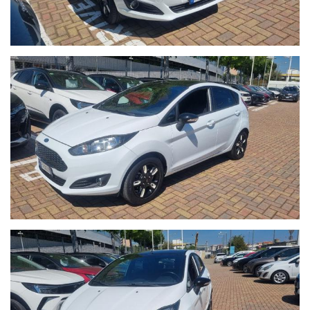
compresa.
- La Garanzia MAPFRE, oltre a tutelare la vostra auto da guasti
di origine meccanica ed elettronica, vi offre un servizio di
assistenza 24h su 24, 7 giorni su 7, soccorso stradale in caso di
rottura e auto sostitutiva se la vostra vettura rimane ferma più
di 8 ore in officina.
- Possibilità di estensione della garanzia di ulteriori 12 mesi.
- Possibilità di finanziamenti personalizzati, assicurazioni furto &
incendio, kasko, eventi naturali a prezzi estremamente
vantaggiosi.
- Su ogni nostro veicolo vengono eseguiti più di 50 controlli
prima della consegna.
- In caso di veicoli da dare in permuta, si prega di inviare un
messaggio su Whatsapp al numero 389.535.7225 specificando
marca, modello, anno di immatricolazione, km percorsi, eventuali
interventi eseguiti e veicolo di interesse.
Sono inoltre necessarie fotografie dettagliate della vettura
posseduta. I nostri consulenti risponderanno indicando una