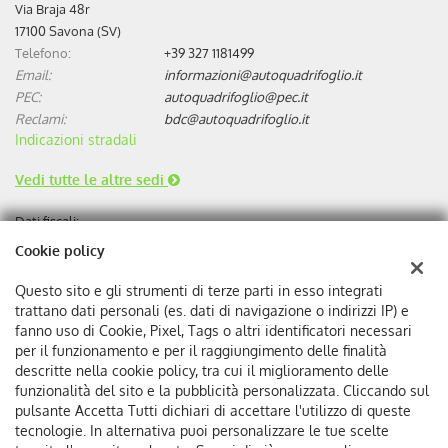
Via Braja 48r
17100 Savona (SV)
Telefono:
+39 327 1181499
Email:
informazioni@autoquadrifoglio.it
PEC:
autoquadrifoglio@pec.it
Reclami:
bdc@autoquadrifoglio.it
Indicazioni stradali
Vedi tutte le altre sedi
Dati fiscali:
Autoquadrifoglio s.r.l
Cookie policy
Via Bonini, 9, 17100 Savona
C.F/P.IVA:
00384510095
Questo sito e gli strumenti di terze parti in esso integrati
Registro delle imprese:
SV
trattano dati personali (es. dati di navigazione o indirizzi IP) e
REA:
SV-75293
fanno uso di Cookie, Pixel, Tags o altri identificatori necessari
per il funzionamento e per il raggiungimento delle finalità
descritte nella cookie policy, tra cui il miglioramento delle
funzionalità del sito e la pubblicità personalizzata. Cliccando sul
pulsante Accetta Tutti dichiari di accettare l'utilizzo di queste
tecnologie. In alternativa puoi personalizzare le tue scelte