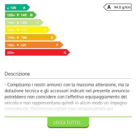
94.0 g/Km
Descrizione
- Compiliamo i nostri annunci con la massima attenzione, ma la
dotazione tecnica e gli accessori indicati nel presente annuncio
potrebbero non coincidere con l’effettivo equipaggiamento del
veicolo e non rappresentano quindi in alcun modo un impegno
contrattuale. Decliniamo inoltre ogni responsabilità per
eventuali incongruenze, da considerarsi involontarie. Volendo
garantire ai nostri clienti la più completa soddisfazione, vi
LEGGI TUTTO...
invitiamo a chiedere conferma delle dotazioni del veicolo ai
nostri consulenti.