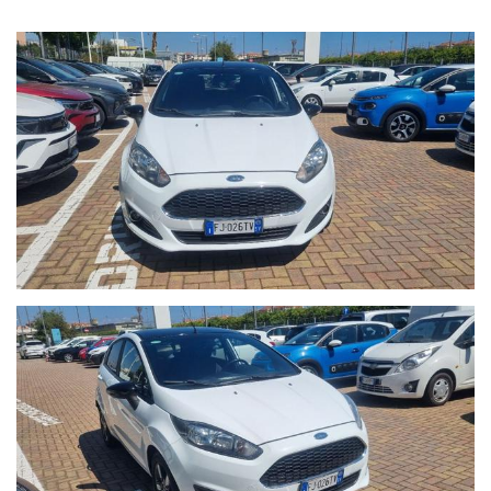
-8900€: Promozione Autoquadrifoglio con rottamazione veicolo
usato con almeno dieci anni;
-9900 €: Prezzo di Vendita Autoquadrifoglio;
Per Info chiama Giuseppe al 389.898.1300;
- CHILOMETRAGGIO CERTIFICATO.
- Auto guidabile anche da un Neopatentato.
- La vettura si trova presso la nostra sede in Via Braja 48r
Savona, telefono 389.898.1300.
Chatta con noi su Whatsapp o chiamaci per prendere un
appuntamento: solo così potremo offrirti la certezza che il
veicolo sia disponibile per essere visto e provato.
- Seguici anche su Facebook:
www.facebook.com/Autoquadrifoglio
- 12 MESI di garanzia MAPFRE a chilometraggio illimitato