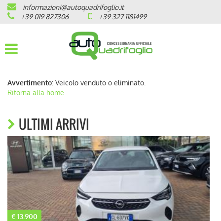
informazioni@autoquadrifoglio.it
HOME
+39 019 827306
+39 327 1181499
AZIENDA
AUTO NUOVE
Avvertimento:
Veicolo venduto o eliminato.
Ritorna alla home
OPEL
PEUGEOT
ULTIMI ARRIVI
CITROEN
PRONTA CONSEGNA / KM 0
VEICOLI CON ECOBONUS
€ 13.900
€