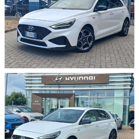
Per info 3898981300 Giuseppe ; 3462302881 Paolo