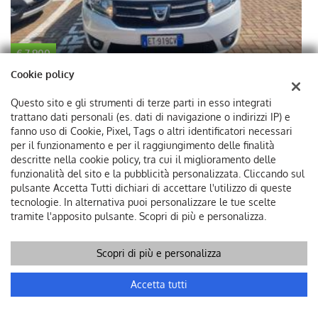
€ 7.900
€
Cookie policy
DACIA
Questo sito e gli strumenti di terze parti in esso integrati
Sandero 1.5 dCi 8V 75CV Ambiance
I
trattano dati personali (es. dati di navigazione o indirizzi IP) e
fanno uso di Cookie, Pixel, Tags o altri identificatori necessari
per il funzionamento e per il raggiungimento delle finalità
descritte nella cookie policy, tra cui il miglioramento delle
funzionalità del sito e la pubblicità personalizzata. Cliccando sul
pulsante Accetta Tutti dichiari di accettare l'utilizzo di queste
tecnologie. In alternativa puoi personalizzare le tue scelte
tramite l'apposito pulsante. Scopri di più e personalizza.
Scopri di più e personalizza
Chiama
Contatta un consulente
Accetta tutti