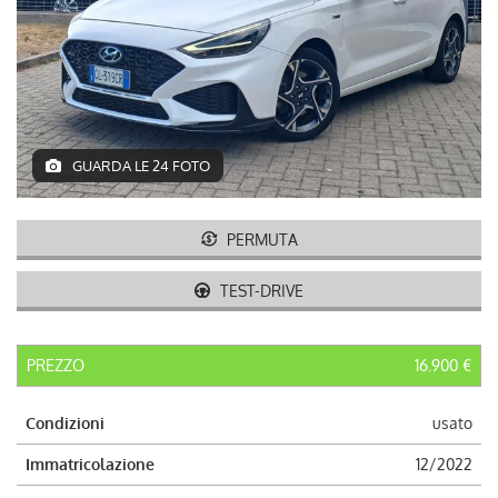
AUTO USATE
ACQUISTIAMO USATO
ASSISTENZA
GUARDA LE 24 FOTO
CONTATTI
PERMUTA
LAVORA CON NOI
TEST-DRIVE
NEWS
PREZZO
16.900 €
AREA COMMERCIANTI
Condizioni
usato
Immatricolazione
12/2022