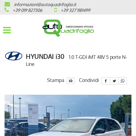
informazioni@autoquadrifoglio.it
HOME
+39 019 827306
+39 327 1181499
AZIENDA
AUTO NUOVE
HYUNDAI i30
1.0 T-GDI iMT 48V 5 porte N-
OPEL
Line
PEUGEOT
Stampa
Condividi
CITROEN
PRONTA CONSEGNA / KM 0
VEICOLI CON ECOBONUS