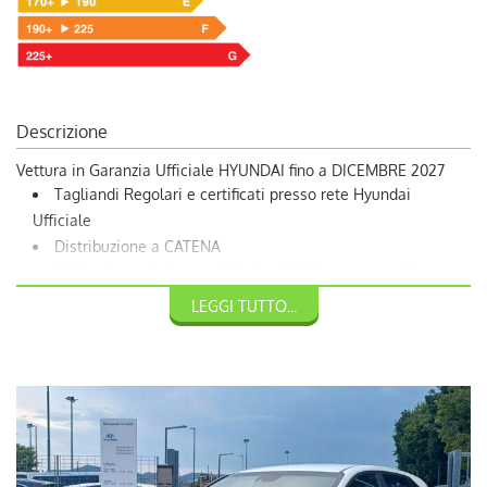
Descrizione
Vettura in Garanzia Ufficiale HYUNDAI fino a DICEMBRE 2027
Tagliandi Regolari e certificati presso rete Hyundai
Ufficiale
Distribuzione a CATENA
Vettura in perfette condizioni estetiche e meccaniche
Dotazione pneumatici 4Stagioni
LEGGI TUTTO...
Vettura conto-vendita personale della Concessionaria , ma in
garanzia ufficiale della Casa Madre
Possibilità di Finanziamento
Valutazione Permuta
Vettura visionabile in sede (consigliabile su appuntamento )