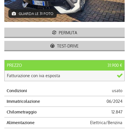
AUTO USATE
GUARDA LE 31 FOTO
ACQUISTIAMO USATO
PERMUTA
ASSISTENZA
TEST-DRIVE
CONTATTI
PREZZO
31.900 €
LAVORA CON NOI
Fatturazione con iva esposta
NEWS
Condizioni
usato
Immatricolazione
06/2024
AREA COMMERCIANTI
Chilometraggio
12.847
Alimentazione
Elettrica/Benzina