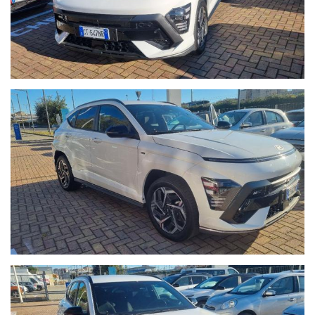
- CHILOMETRAGGIO CERTIFICATO.
- Auto guidabile anche da un Neopatentato.
- La vettura si trova presso la nostra sede in Via Braja 48r
Savona, telefono 389.898.1300.
Chatta con noi su Whatsapp o chiamaci per prendere un
appuntamento: solo così potremo offrirti la certezza che il
veicolo sia disponibile per essere visto e provato.
- Seguici anche su Facebook:
www.facebook.com/Autoquadrifoglio
- 12 MESI di garanzia MAPFRE a chilometraggio illimitato
compresa.
- La Garanzia MAPFRE, oltre a tutelare la vostra auto da guasti
di origine meccanica ed elettronica, vi offre un servizio di
assistenza 24h su 24, 7 giorni su 7, soccorso stradale in caso di
rottura e auto sostitutiva se la vostra vettura rimane ferma più
di 8 ore in officina.