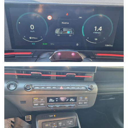
commercializzazione di veicoli d’occasione garantiti di tutte le
marche.
Nel 2015 diventa nuova e unica concessionaria per la provincia
di Savona del brand Hyundai, aprendo una nuova sede in via
Braja 48r a Savona.
Oggi Autoquadrifoglio è anche concessionaria ufficiale per la
provincia di Savona dei brand Peugeot e Citroen, con sede in Via
Nizza 18 a Savona.
- Le immagini possono differire dalla vettura reale in stock
oggetto dell'offerta.