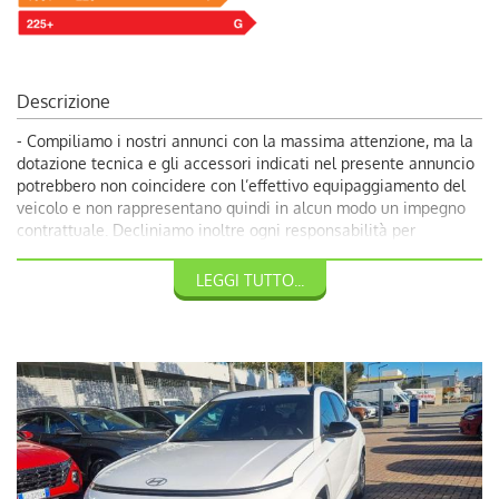
Descrizione
- Compiliamo i nostri annunci con la massima attenzione, ma la
dotazione tecnica e gli accessori indicati nel presente annuncio
potrebbero non coincidere con l’effettivo equipaggiamento del
veicolo e non rappresentano quindi in alcun modo un impegno
contrattuale. Decliniamo inoltre ogni responsabilità per
eventuali incongruenze, da considerarsi involontarie. Volendo
garantire ai nostri clienti la più completa soddisfazione, vi
LEGGI TUTTO...
invitiamo a chiedere conferma delle dotazioni del veicolo ai
nostri consulenti.
- 31900€: Promozione Autoquadrifoglio con rottamazione veicolo
usato con almeno dieci anni;
-31900 €: Prezzo di Vendita Autoquadrifoglio;
Per Info chiama Giuseppe al 389.898.1300;