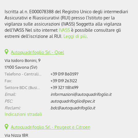
Iscritta al n. E000078388 del Registro Unico degli intermediari
Assicurativi e Riassicurativi (RUI) presso l’Istituto per la
vigilanza sulle assicurazioni (IVASS) Soggetta alla vigilanza
dell'IVASS Nel sito internet
IVASS
è possibile consultare gli
estremi dell'iscrizione al RUI.
Leggi di più
.
Autoquadrifoglio Srl - Opel
Via Isidoro Bonini, 9
17100 Savona (SV)
Telefono - Centralino:
+39 019 860597
Fax:
+39 019 263122
Settore BDC (Business Development Center):
+39 327 1181499
Email:
informazioni@autoquadrifoglio.it
PEC:
autoquadrifoglio@pec.it
Reclami:
bdc@autoquadrifoglio.it
Indicazioni stradali
Autoquadrifoglio Srl - Peugeot e Citroen
Via Nizza 18R