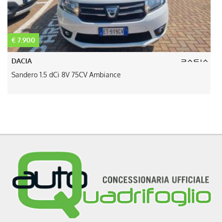
€ 7.900
€
DACIA
Sandero 1.5 dCi 8V 75CV Ambiance
I