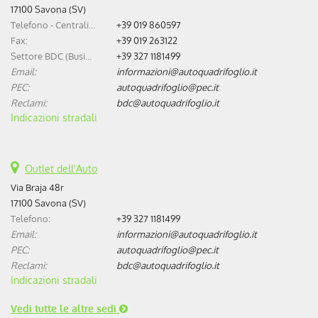
17100 Savona (SV)
Telefono - Centralino:
+39 019 860597
Fax:
+39 019 263122
Settore BDC (Business Development Center):
+39 327 1181499
Email:
informazioni@autoquadrifoglio.it
PEC:
autoquadrifoglio@pec.it
Reclami:
bdc@autoquadrifoglio.it
Indicazioni stradali
Outlet dell'Auto
Via Braja 48r
17100 Savona (SV)
Telefono:
+39 327 1181499
Email:
informazioni@autoquadrifoglio.it
PEC:
autoquadrifoglio@pec.it
Reclami:
bdc@autoquadrifoglio.it
Indicazioni stradali
Vedi tutte le altre sedi