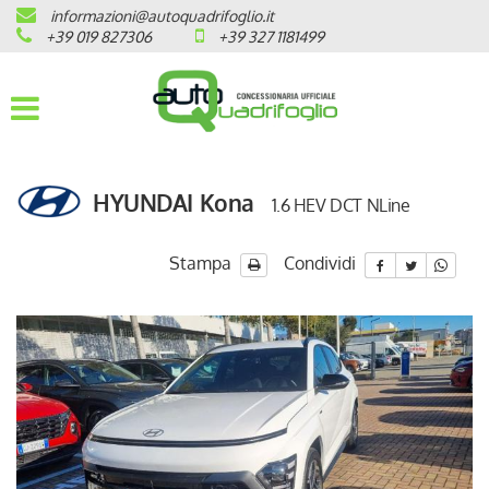
informazioni@autoquadrifoglio.it
HOME
+39 019 827306
+39 327 1181499
AZIENDA
AUTO NUOVE
HYUNDAI Kona
1.6 HEV DCT NLine
OPEL
PEUGEOT
Stampa
Condividi
CITROEN
PRONTA CONSEGNA / KM 0
VEICOLI CON ECOBONUS