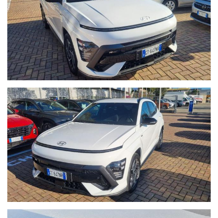
- Possibilità di estensione della garanzia di ulteriori 12 mesi.
- Possibilità di finanziamenti personalizzati, assicurazioni furto &
incendio, kasko, eventi naturali a prezzi estremamente
vantaggiosi.
- Su ogni nostro veicolo vengono eseguiti più di 50 controlli
prima della consegna.
- In caso di veicoli da dare in permuta, si prega di inviare un
messaggio su Whatsapp al numero 389.535.7225 specificando
marca, modello, anno di immatricolazione, km percorsi, eventuali
interventi eseguiti e veicolo di interesse.
Sono inoltre necessarie fotografie dettagliate della vettura
posseduta. I nostri consulenti risponderanno indicando una
prima valutazione indicativa migliroabile di persona.
- Il Gruppo Autoquadrifoglio è concessionaria ufficiale Opel per
la vendita di autoveicoli e veicoli industriali dal 1978. Nel 2000
ha ampliato la gamma di servizi per i clienti con una moderna
autofficina meccanica.
Nel 2004 comincia l’avventura “Outlet dell’auto”, per la