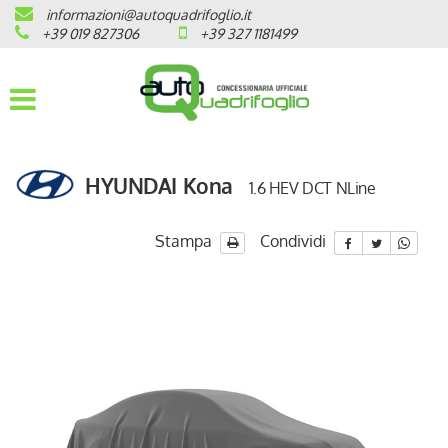
informazioni@autoquadrifoglio.it
HOME
+39 019 827306
+39 327 1181499
AZIENDA
AUTO NUOVE
HYUNDAI Kona
1.6 HEV DCT NLine
OPEL
PEUGEOT
Stampa
Condividi
CITROEN
PRONTA CONSEGNA / KM 0
VEICOLI CON ECOBONUS