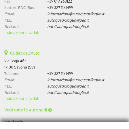
Fax:
+39 019 263122
Settore BDC (Business Development Center):
+39 327 1181499
Email:
informazioni@autoquadrifoglio.it
PEC:
autoquadrifoglio@pec.it
Reclami:
bdc@autoquadrifoglio.it
Indicazioni stradali
Outlet dell'Auto
Via Braja 48r
17100 Savona (SV)
Telefono:
+39 327 1181499
Email:
informazioni@autoquadrifoglio.it
PEC:
autoquadrifoglio@pec.it
Reclami:
bdc@autoquadrifoglio.it
Indicazioni stradali
Vedi tutte le altre sedi
Dati fiscali:
Autoquadrifoglio s.r.l