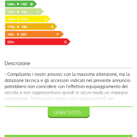
Descrizione
- Compiliamo i nostri annunci con la massima attenzione, ma la
dotazione tecnica e gli accessori indicati nel presente annuncio
potrebbero non coincidere con l’effettivo equipaggiamento del
veicolo e non rappresentano quindi in alcun modo un impegno
contrattuale. Decliniamo inoltre ogni responsabilità per
eventuali incongruenze, da considerarsi involontarie. Volendo
garantire ai nostri clienti la più completa soddisfazione, vi
LEGGI TUTTO...
invitiamo a chiedere conferma delle dotazioni del veicolo ai
nostri consulenti.
-29900 €: Promozione Autoquadrifoglio con rottamazione veicolo