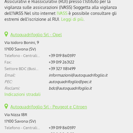
Assicurativi e Riassicurativi (RUI) presso l’Istituto per la
vigilanza sulle assicurazioni (IVASS) Soggetta alla vigilanza
dell'IVASS Nel sito internet
IVASS
è possibile consultare gli
estremi dell'iscrizione al RUI.
Leggi di più
.
Autoquadrifoglio Srl - Opel
Via Isidoro Bonini, 9
17100 Savona (SV)
Telefono - Centralino:
+39 019 860597
Fax:
+39 019 263122
Settore BDC (Business Development Center):
+39 327 1181499
Email:
informazioni@autoquadrifoglio.it
PEC:
autoquadrifoglio@pec.it
Reclami:
bdc@autoquadrifoglio.it
Indicazioni stradali
Autoquadrifoglio Srl - Peugeot e Citroen
Via Nizza 18R
17100 Savona (SV)
Telefono - Centralino:
+39 019 860597