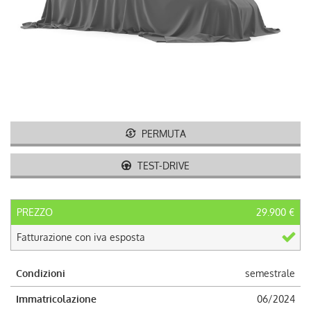
AUTO USATE
ACQUISTIAMO USATO
ASSISTENZA
CONTATTI
PERMUTA
TEST-DRIVE
LAVORA CON NOI
NEWS
PREZZO
29.900 €
Fatturazione con iva esposta
AREA COMMERCIANTI
Condizioni
semestrale
Immatricolazione
06/2024