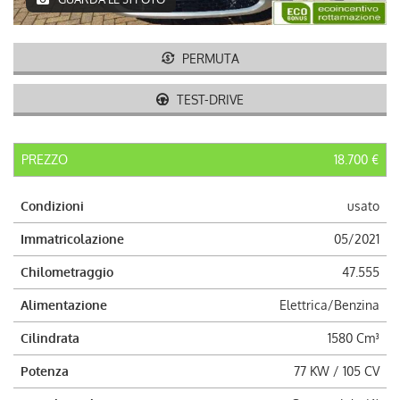
AUTO USATE
ACQUISTIAMO USATO
PERMUTA
TEST-DRIVE
ASSISTENZA
PREZZO
18.700 €
CONTATTI
Condizioni
usato
LAVORA CON NOI
Immatricolazione
05/2021
NEWS
Chilometraggio
47.555
Alimentazione
Elettrica/Benzina
AREA COMMERCIANTI
Cilindrata
1580 Cm³
Potenza
77 KW / 105 CV