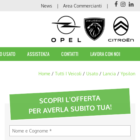
News
Area Commercianti
O USATO
ASSISTENZA
CONTATTI
LAVORA CON NOI
Home
/
Tutti I Veicoli
/
Usato
/
Lancia
/
Ypsilon
SCOPRI L'OFFERTA
PER AVERLA SUBITO TUA!