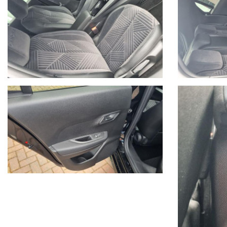
- In caso di veicoli da dare in permuta, si prega di inviare un me
eseguiti e veicolo di interesse.
Sono inoltre necessarie fotografie dettagliate della vettura possed
- Il Gruppo Autoquadrifoglio è concessionaria ufficiale Opel per la 
meccanica.
Nel 2004 comincia l’avventura “Outlet dell’auto”, per la commerciali
Nel 2015 diventa nuova e unica concessionaria per la provincia di
Oggi Autoquadrifoglio è anche concessionaria ufficiale per la provi
- Le immagini possono differire dalla vettura reale in stock oggetto 