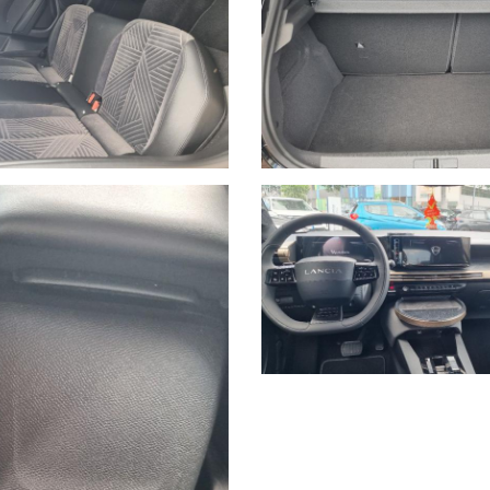
ssaggio su Whatsapp al numero 389.535.7225 specificando marca, modell
uta. I nostri consulenti risponderanno indicando una prima valutazione
vendita di autoveicoli e veicoli industriali dal 1978. Nel 2000 ha ampl
zzazione di veicoli d’occasione garantiti di tutte le marche.
 Savona del brand Hyundai, aprendo una nuova sede in via Braja 48r a 
ncia di Savona dei brand Peugeot e Citroen, con sede in Via Nizza 18 
dell'offerta.