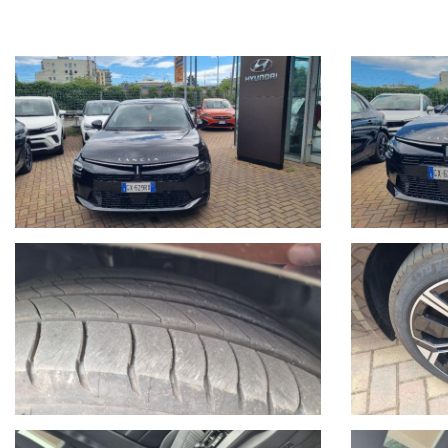
Per Info chiama Giuseppe al 389.898.1300;
- CHILOMETRAGGIO CERTIFICATO.
- Auto guidabile anche da un Neopatentato.
- La vettura si trova presso la nostra sede in Via Braja 48r Savona,
Chatta con noi su Whatsapp o chiamaci per prendere un appuntamento:
- Seguici anche su Facebook: www.facebook.com/Autoquadrifoglio
- 12 MESI di garanzia MAPFRE a chilometraggio illimitato compresa
- La Garanzia MAPFRE, oltre a tutelare la vostra auto da guasti di or
sostitutiva se la vostra vettura rimane ferma più di 8 ore in officina
- Possibilità di estensione della garanzia di ulteriori 12 mesi.
- Possibilità di finanziamenti personalizzati, assicurazioni furto & 
- Su ogni nostro veicolo vengono eseguiti più di 50 controlli prima