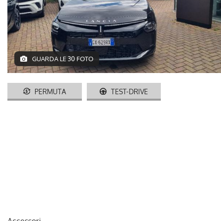
AUTO USATE
ACQUISTIAMO USATO
GUARDA LE 30 FOTO
ASSISTENZA
CONTATTI
PERMUTA
TEST-DRIVE
LAVORA CON NOI
NEWS
AREA COMMERCIANTI