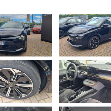
 telefono 389.898.1300.
 solo così potremo offrirti la certezza che il veicolo sia disponibil
.
igine meccanica ed elettronica, vi offre un servizio di assistenza 24h s
.
incendio, kasko, eventi naturali a prezzi estremamente vantaggiosi.
 della consegna.