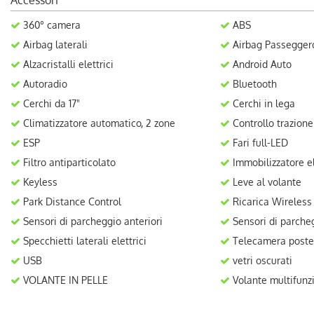
Accessori
360° camera
ABS
Airbag laterali
Airbag Passegger
Alzacristalli elettrici
Android Auto
Autoradio
Bluetooth
Cerchi da 17"
Cerchi in lega
Climatizzatore automatico, 2 zone
Controllo trazione
ESP
Fari full-LED
Filtro antiparticolato
Immobilizzatore el
Keyless
Leve al volante
Park Distance Control
Ricarica Wireless
Sensori di parcheggio anteriori
Sensori di parcheg
Specchietti laterali elettrici
Telecamera poste
USB
vetri oscurati
VOLANTE IN PELLE
Volante multifunz