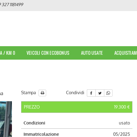
 327 1181499
A / KM 0
VEICOLI CON ECOBONUS
AUTO USATE
ACQUISTIAM
Stampa
Condividi
na
PREZZO
19.300 €
Condizioni
usato
Immatricolazione
05/2025