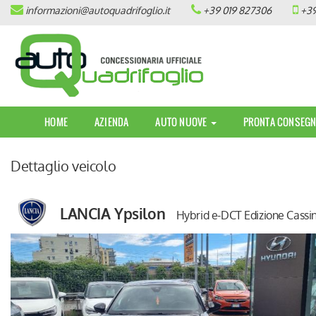
informazioni@autoquadrifoglio.it
+39 019 827306
+39
HOME
AZIENDA
AUTO NUOVE
HOME
AZIENDA
AUTO NUOVE
PRONTA CONSEGN
OPEL
Dettaglio veicolo
PEUGEOT
CITROEN
LANCIA Ypsilon
Hybrid e-DCT Edizione Cassi
PRONTA CONSEGNA / KM 0
VEICOLI CON ECOBONUS