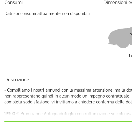
Consumi
Dimensioni e
Dati sui consumi attualmente non disponibili.
P
L
Descrizione
- Compiliamo i nostri annunci con la massima attenzione, ma la dot
non rappresentano quindi in alcun modo un impegno contrattuale. Dec
completa soddisfazione, vi invitiamo a chiedere conferma delle dota
19300 €: Promozione Autoquadrifoglio con rottamazione veicolo usa
-20300 €: Prezzo di Vendita Autoquadrifoglio;