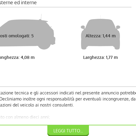
sterne ed interne
osti omologati: 5
Altezza: 1,44 m
unghezza: 4,08 m
Larghezza: 1,77 m
azione tecnica e gli accessori indicati nel presente annuncio potrebb
liniamo inoltre ogni responsabilità per eventuali incongruenze, da co
zioni del veicolo ai nostri consulenti.
to con almeno dieci anni;
LEGGI TUTTO...