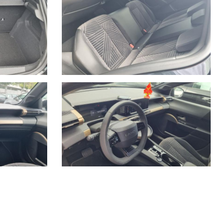
o, anno di immatricolazione, km percorsi, eventuali interventi
 indicativa migliroabile di persona.
iato la gamma di servizi per i clienti con una moderna autofficina
Savona.
a Savona.