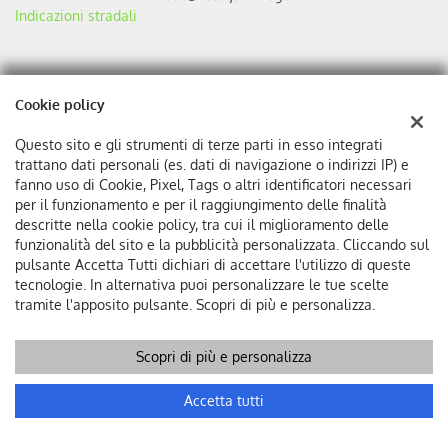
Indicazioni stradali
Outlet dell'Auto
Cookie policy
Via Braja 48r
17100 Savona (SV)
Questo sito e gli strumenti di terze parti in esso integrati
Telefono:
+39 327 1181499
trattano dati personali (es. dati di navigazione o indirizzi IP) e
Email:
informazioni@autoquadrifoglio.it
fanno uso di Cookie, Pixel, Tags o altri identificatori necessari
PEC:
autoquadrifoglio@pec.it
per il funzionamento e per il raggiungimento delle finalità
Reclami:
bdc@autoquadrifoglio.it
descritte nella cookie policy, tra cui il miglioramento delle
Indicazioni stradali
funzionalità del sito e la pubblicità personalizzata. Cliccando sul
pulsante Accetta Tutti dichiari di accettare l'utilizzo di queste
Vedi tutte le altre sedi
tecnologie. In alternativa puoi personalizzare le tue scelte
tramite l'apposito pulsante. Scopri di più e personalizza.
Dati fiscali:
Autoquadrifoglio s.r.l
Scopri di più e personalizza
Via Bonini, 9, 17100 Savona
C.F/P.IVA:
00384510095
Chiama
Contatta un consulente
Accetta tutti
Registro delle imprese:
SV
REA:
SV-75293