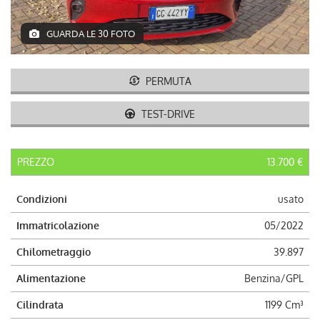
AUTO USATE
GUARDA LE 30 FOTO
ACQUISTIAMO USATO
PERMUTA
ASSISTENZA
TEST-DRIVE
CONTATTI
PREZZO
13.700 €
LAVORA CON NOI
Condizioni
usato
NEWS
Immatricolazione
05/2022
Chilometraggio
39.897
AREA COMMERCIANTI
Alimentazione
Benzina/GPL
Cilindrata
1199 Cm³