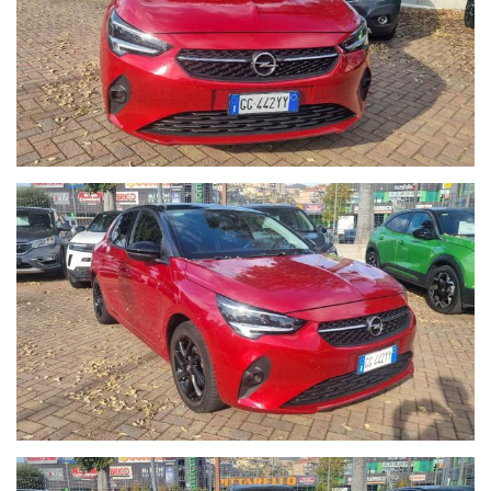
Per Info chiama Giuseppe al 389.898.1300;
- CHILOMETRAGGIO CERTIFICATO.
- Auto guidabile anche da un Neopatentato.
- La vettura si trova presso la nostra sede in Via Braja 48r
Savona, telefono 389.898.1300.
Chatta con noi su Whatsapp o chiamaci per prendere un
appuntamento: solo così potremo offrirti la certezza che il
veicolo sia disponibile per essere visto e provato.
- Seguici anche su Facebook:
www.facebook.com/Autoquadrifoglio
- 12 MESI di garanzia MAPFRE a chilometraggio illimitato
compresa.
- La Garanzia MAPFRE, oltre a tutelare la vostra auto da guasti
di origine meccanica ed elettronica, vi offre un servizio di
assistenza 24h su 24, 7 giorni su 7, soccorso stradale in caso di
rottura e auto sostitutiva se la vostra vettura rimane ferma più