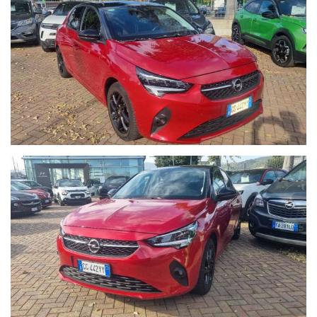
di 8 ore in officina.
- Possibilità di estensione della garanzia di ulteriori 12 mesi.
- Possibilità di finanziamenti personalizzati, assicurazioni furto &
incendio, kasko, eventi naturali a prezzi estremamente
vantaggiosi.
- Su ogni nostro veicolo vengono eseguiti più di 50 controlli
prima della consegna.
- In caso di veicoli da dare in permuta, si prega di inviare un
messaggio su Whatsapp al numero 389.535.7225 specificando
marca, modello, anno di immatricolazione, km percorsi, eventuali
interventi eseguiti e veicolo di interesse.
Sono inoltre necessarie fotografie dettagliate della vettura
posseduta. I nostri consulenti risponderanno indicando una
prima valutazione indicativa migliroabile di persona.
- Il Gruppo Autoquadrifoglio è concessionaria ufficiale Opel per
la vendita di autoveicoli e veicoli industriali dal 1978. Nel 2000
ha ampliato la gamma di servizi per i clienti con una moderna