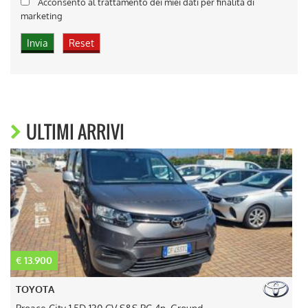
Acconsento al trattamento dei miei dati per finalità di
marketing
ULTIMI ARRIVI
€ 15.300
€
OPEL