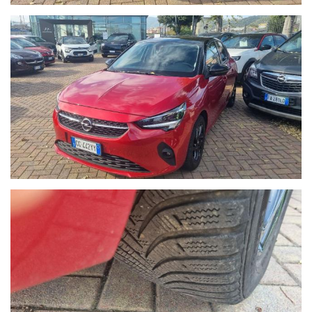
autofficina meccanica.
Nel 2004 comincia l’avventura “Outlet dell’auto”, per la
commercializzazione di veicoli d’occasione garantiti di tutte le
marche.
Nel 2015 diventa nuova e unica concessionaria per la provincia
di Savona del brand Hyundai, aprendo una nuova sede in via
Braja 48r a Savona.
Oggi Autoquadrifoglio è anche concessionaria ufficiale per la
provincia di Savona dei brand Peugeot e Citroen, con sede in Via
Nizza 18 a Savona.
- Le immagini possono differire dalla vettura reale in stock
oggetto dell'offerta.