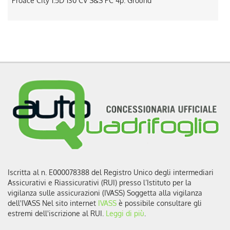
Vivaro 1.5 Diesel 120CV S&S PC-TN S Furgone Enjoy
2
Iscritta al n. E000078388 del Registro Unico degli intermediari
Assicurativi e Riassicurativi (RUI) presso l’Istituto per la
vigilanza sulle assicurazioni (IVASS) Soggetta alla vigilanza
dell'IVASS Nel sito internet
IVASS
è possibile consultare gli
estremi dell'iscrizione al RUI.
Leggi di più
.