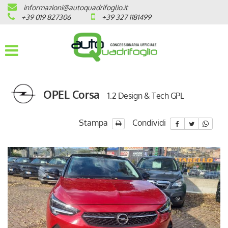
informazioni@autoquadrifoglio.it
HOME
+39 019 827306
+39 327 1181499
AZIENDA
AUTO NUOVE
OPEL Corsa
1.2 Design & Tech GPL
OPEL
PEUGEOT
Stampa
Condividi
CITROEN
PRONTA CONSEGNA / KM 0
VEICOLI CON ECOBONUS