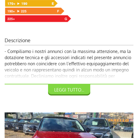
Descrizione
- Compiliamo i nostri annunci con la massima attenzione, ma la
dotazione tecnica e gli accessori indicati nel presente annuncio
potrebbero non coincidere con l’effettivo equipaggiamento del
veicolo e non rappresentano quindi in alcun modo un impegno
contrattuale. Decliniamo inoltre ogni responsabilità per
eventuali incongruenze, da considerarsi involontarie. Volendo
garantire ai nostri clienti la più completa soddisfazione, vi
LEGGI TUTTO...
invitiamo a chiedere conferma delle dotazioni del veicolo ai
nostri consulenti.
-13700€: Promozione Autoquadrifoglio con rottamazione veicolo
usato con almeno dieci anni;
- 14700€: Prezzo di Vendita Autoquadrifoglio;