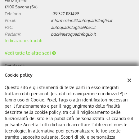
17100 Savona (SV)
Telefono:
+39 327 1181499
Email:
informazioni@autoquadrifoglio.it
PEC:
autoquadrifoglio@pec.it
Reclami:
bdc@autoquadrifoglio.it
Indicazioni stradali
Vedi tutte le altre sedi
Dati fiscali:
Autoquadrifoglio s.r.l
Cookie policy
Via Bonini, 9, 17100 Savona
C.F/P.IVA:
00384510095
Questo sito e gli strumenti di terze parti in esso integrati
Registro delle imprese:
SV
trattano dati personali (es. dati di navigazione o indirizzi IP) e
REA:
SV-75293
fanno uso di Cookie, Pixel, Tags o altri identificatori necessari
per il funzionamento e per il raggiungimento delle finalità
descritte nella cookie policy, tra cui il miglioramento delle
funzionalità del sito e la pubblicità personalizzata. Cliccando sul
pulsante Accetta Tutti dichiari di accettare l'utilizzo di queste
tecnologie. In alternativa puoi personalizzare le tue scelte
tramite l'apposito pulsante. Scopri di più e personalizza.