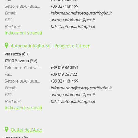
Settore BDC (Business Development Center):
+39 327 1181499
Email:
informazioni@autoquadrifoglio.it
PEC:
autoquadrifoglio@pec.it
Reclami:
bdc@autoquadrifoglio.it
Indicazioni stradali
Autoquadrifoglio Srl - Peugeot e Citroen
Via Nizza 18R
17100 Savona (SV)
Telefono - Centralino:
+39 019 860597
Fax:
+39 019 263122
Settore BDC (Business Development Center):
+39 327 1181499
Email:
informazioni@autoquadrifoglio.it
PEC:
autoquadrifoglio@pec.it
Reclami:
bdc@autoquadrifoglio.it
Indicazioni stradali
Outlet dell'Auto
Via Braja 48r