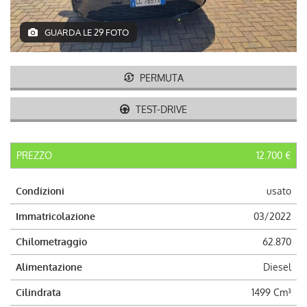
AUTO USATE
GUARDA LE 29 FOTO
ACQUISTIAMO USATO
PERMUTA
ASSISTENZA
TEST-DRIVE
CONTATTI
PREZZO
12.700 €
LAVORA CON NOI
Condizioni
usato
NEWS
Immatricolazione
03/2022
Chilometraggio
62.870
AREA COMMERCIANTI
Alimentazione
Diesel
Cilindrata
1499 Cm³