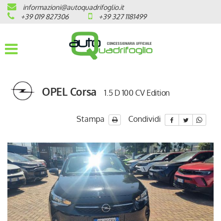
informazioni@autoquadrifoglio.it
HOME
+39 019 827306
+39 327 1181499
AZIENDA
AUTO NUOVE
OPEL Corsa
1.5 D 100 CV Edition
OPEL
PEUGEOT
Stampa
Condividi
CITROEN
PRONTA CONSEGNA / KM 0
VEICOLI CON ECOBONUS