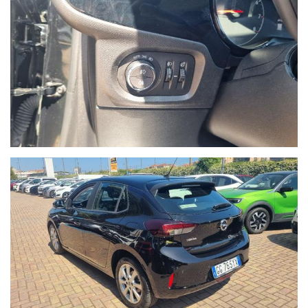
Ho letto e accetto
l'informativa privacy
*
Acconsento al trattamento dei miei dati per finalità di
marketing
Invia
Queste informazioni non saranno condivise con terze parti