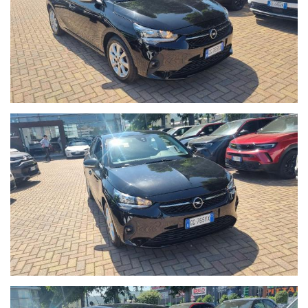
- Seguici anche su Facebook:
www.facebook.com/Autoquadrifoglio
- 12 MESI di garanzia MAPFRE a chilometraggio illimitato
compresa.
- La Garanzia MAPFRE, oltre a tutelare la vostra auto da guasti
di origine meccanica ed elettronica, vi offre un servizio di
assistenza 24h su 24, 7 giorni su 7, soccorso stradale in caso di
rottura e auto sostitutiva se la vostra vettura rimane ferma più
di 8 ore in officina.
- Possibilità di estensione della garanzia di ulteriori 12 mesi.
- Possibilità di finanziamenti personalizzati, assicurazioni furto &
incendio, kasko, eventi naturali a prezzi estremamente
vantaggiosi.
- Su ogni nostro veicolo vengono eseguiti più di 50 controlli
prima della consegna.
- In caso di veicoli da dare in permuta, si prega di inviare un
messaggio su Whatsapp al numero 389.535.7225 specificando