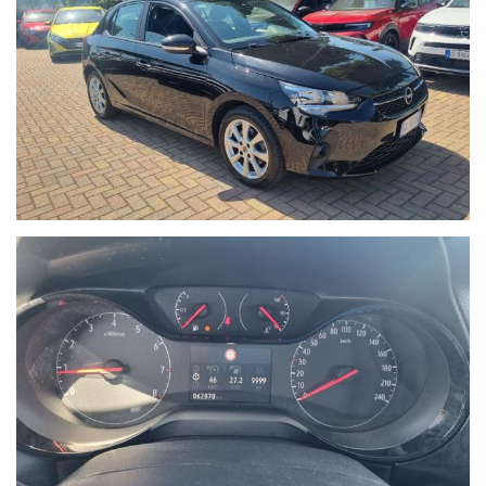
marca, modello, anno di immatricolazione, km percorsi, eventuali
interventi eseguiti e veicolo di interesse.
Sono inoltre necessarie fotografie dettagliate della vettura
posseduta. I nostri consulenti risponderanno indicando una
prima valutazione indicativa migliroabile di persona.
- Il Gruppo Autoquadrifoglio è concessionaria ufficiale Opel per
la vendita di autoveicoli e veicoli industriali dal 1978. Nel 2000
ha ampliato la gamma di servizi per i clienti con una moderna
autofficina meccanica.
Nel 2004 comincia l’avventura “Outlet dell’auto”, per la
commercializzazione di veicoli d’occasione garantiti di tutte le
marche.
Nel 2015 diventa nuova e unica concessionaria per la provincia
di Savona del brand Hyundai, aprendo una nuova sede in via
Braja 48r a Savona.
Oggi Autoquadrifoglio è anche concessionaria ufficiale per la
provincia di Savona dei brand Peugeot e Citroen, con sede in Via
Nizza 18 a Savona.
- Le immagini possono differire dalla vettura reale in stock
oggetto dell'offerta.