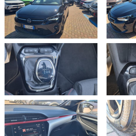
- La vettura si trova presso la nostra sede in Via Braja 48r Savona,
Chatta con noi su Whatsapp o chiamaci per prendere un appuntamento:
- Seguici anche su Facebook: www.facebook.com/Autoquadrifoglio
- 12 MESI di garanzia MAPFRE a chilometraggio illimitato compresa
- La Garanzia MAPFRE, oltre a tutelare la vostra auto da guasti di or
sostitutiva se la vostra vettura rimane ferma più di 8 ore in officina
- Possibilità di estensione della garanzia di ulteriori 12 mesi.
- Possibilità di finanziamenti personalizzati, assicurazioni furto & 
- Su ogni nostro veicolo vengono eseguiti più di 50 controlli prima
- In caso di veicoli da dare in permuta, si prega di inviare un me
eseguiti e veicolo di interesse.
Sono inoltre necessarie fotografie dettagliate della vettura possed
- Il Gruppo Autoquadrifoglio è concessionaria ufficiale Opel per la 