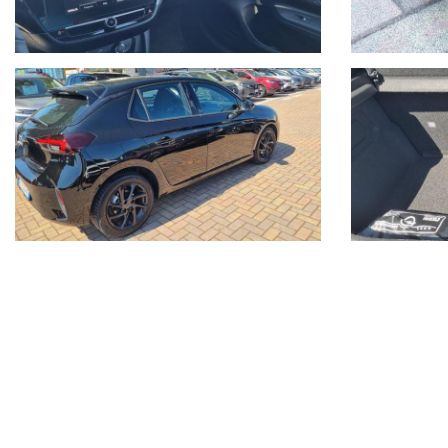
meccanica.
Nel 2004 comincia l’avventura “Outlet dell’auto”, per la commerciali
Nel 2015 diventa nuova e unica concessionaria per la provincia di
Oggi Autoquadrifoglio è anche concessionaria ufficiale per la provi
- Le immagini possono differire dalla vettura reale in stock oggetto 