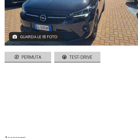
AUTO USATE
ACQUISTIAMO USATO
GUARDA LE 18 FOTO
ASSISTENZA
CONTATTI
PERMUTA
TEST-DRIVE
LAVORA CON NOI
NEWS
AREA COMMERCIANTI