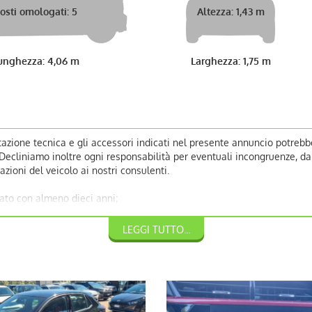
osti omologati: 5
Altezza: 1,43 m
unghezza: 4,06 m
Larghezza: 1,75 m
azione tecnica e gli accessori indicati nel presente annuncio potrebb
liniamo inoltre ogni responsabilità per eventuali incongruenze, da co
zioni del veicolo ai nostri consulenti.
ato con almeno dieci anni;
LEGGI TUTTO...