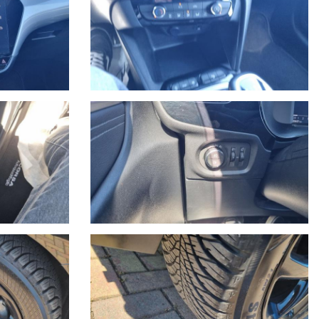
e per essere visto e provato.
u 24, 7 giorni su 7, soccorso stradale in caso di rottura e auto
o, anno di immatricolazione, km percorsi, eventuali interventi
 indicativa migliroabile di persona.
iato la gamma di servizi per i clienti con una moderna autofficina