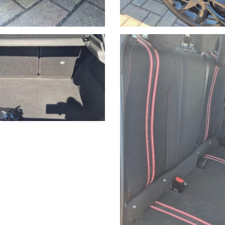
zzazione di veicoli d’occasione garantiti di tutte le marche.
 Savona del brand Hyundai, aprendo una nuova sede in via Braja 48r a 
ncia di Savona dei brand Peugeot e Citroen, con sede in Via Nizza 18 
dell'offerta.