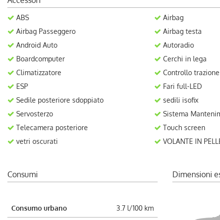
Accessori
ABS
Airbag
Airbag Passeggero
Airbag testa
Android Auto
Autoradio
Boardcomputer
Cerchi in lega
Climatizzatore
Controllo trazione
ESP
Fari full-LED
Sedile posteriore sdoppiato
sedili isofix
Servosterzo
Sistema Mantenim
Telecamera posteriore
Touch screen
vetri oscurati
VOLANTE IN PELL
Consumi
Dimensioni e
Consumo urbano
3.7 l/100 km