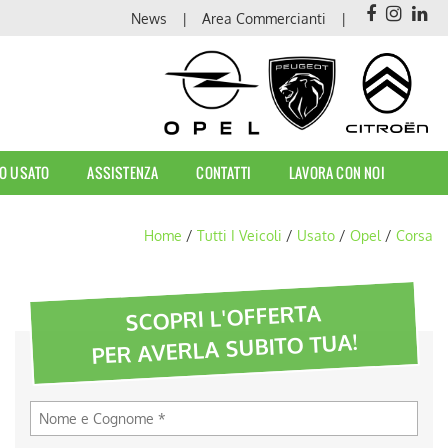
News
Area Commercianti
O USATO
ASSISTENZA
CONTATTI
LAVORA CON NOI
Home
/
Tutti I Veicoli
/
Usato
/
Opel
/
Corsa
SCOPRI L'OFFERTA
PER AVERLA SUBITO TUA!