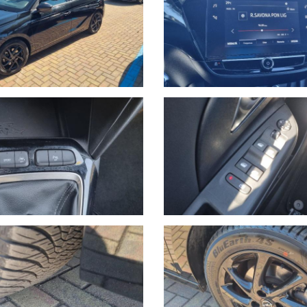
 telefono 389.898.1300.
 solo così potremo offrirti la certezza che il veicolo sia disponibil
.
igine meccanica ed elettronica, vi offre un servizio di assistenza 24h s
.
incendio, kasko, eventi naturali a prezzi estremamente vantaggiosi.
 della consegna.
ssaggio su Whatsapp al numero 389.535.7225 specificando marca, modell
uta. I nostri consulenti risponderanno indicando una prima valutazione
vendita di autoveicoli e veicoli industriali dal 1978. Nel 2000 ha ampl