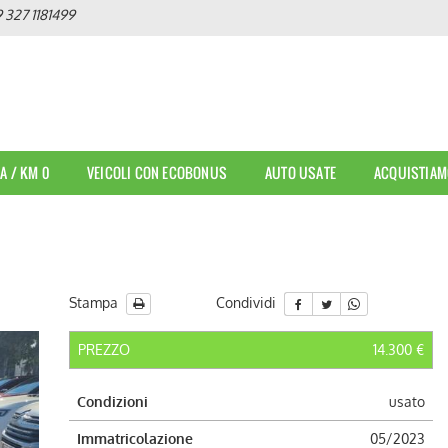
 327 1181499
A / KM 0
VEICOLI CON ECOBONUS
AUTO USATE
ACQUISTIAM
Stampa
Condividi
PREZZO
14.300 €
Condizioni
usato
Immatricolazione
05/2023