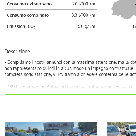
Consumo extraurbano
3.0 l/100 km
P
Consumo combinato
3.3 l/100 km
Emissioni CO
86.0 g/km
L
2
Descrizione
- Compiliamo i nostri annunci con la massima attenzione, ma la dot
non rappresentano quindi in alcun modo un impegno contrattuale. Dec
completa soddisfazione, vi invitiamo a chiedere conferma delle dota
-14300 €: Promozione Autoquadrifoglio con rottamazione veicolo us
- 15300€: Prezzo di Vendita Autoquadrifoglio;
Per Info chiama Giuseppe al 389.898.1300;
- CHILOMETRAGGIO CERTIFICATO.
- Auto guidabile anche da un Neopatentato.