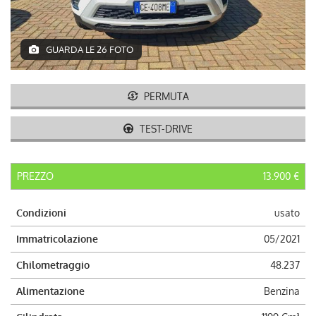
AUTO USATE
ACQUISTIAMO USATO
GUARDA LE 26 FOTO
ASSISTENZA
PERMUTA
CONTATTI
TEST-DRIVE
LAVORA CON NOI
PREZZO
13.900 €
NEWS
Condizioni
usato
Immatricolazione
05/2021
AREA COMMERCIANTI
Chilometraggio
48.237
Alimentazione
Benzina