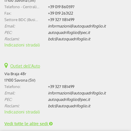
17100 Savona (SV)
Telefono - Centralino:
+39 019 860597
Fax:
+39 019 263122
Settore BDC (Business Development Center):
+39 327 1181499
Email:
informazioni@autoquadrifoglio.it
PEC:
autoquadrifoglio@pec.it
Reclami:
bdc@autoquadrifoglio.it
Indicazioni stradali
Outlet dell'Auto
Via Braja 48r
17100 Savona (SV)
Telefono:
+39 327 1181499
Email:
informazioni@autoquadrifoglio.it
PEC:
autoquadrifoglio@pec.it
Reclami:
bdc@autoquadrifoglio.it
Indicazioni stradali
Vedi tutte le altre sedi