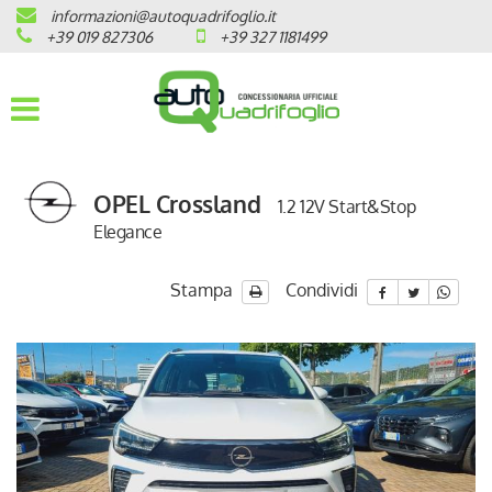
informazioni@autoquadrifoglio.it
HOME
+39 019 827306
+39 327 1181499
AZIENDA
AUTO NUOVE
OPEL Crossland
1.2 12V Start&Stop
OPEL
Elegance
PEUGEOT
Stampa
Condividi
CITROEN
PRONTA CONSEGNA / KM 0
VEICOLI CON ECOBONUS