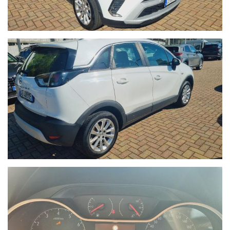
prima della consegna.
- In caso di veicoli da dare in permuta, si prega di inviare un
messaggio su Whatsapp al numero 389.535.7225 specificando
marca, modello, anno di immatricolazione, km percorsi, eventuali
interventi eseguiti e veicolo di interesse.
Sono inoltre necessarie fotografie dettagliate della vettura
posseduta. I nostri consulenti risponderanno indicando una
prima valutazione indicativa migliroabile di persona.
- Il Gruppo Autoquadrifoglio è concessionaria ufficiale Opel per
la vendita di autoveicoli e veicoli industriali dal 1978. Nel 2000
ha ampliato la gamma di servizi per i clienti con una moderna
autofficina meccanica.
Nel 2004 comincia l’avventura “Outlet dell’auto”, per la
commercializzazione di veicoli d’occasione garantiti di tutte le
marche.
Nel 2015 diventa nuova e unica concessionaria per la provincia
di Savona del brand Hyundai, aprendo una nuova sede in via
Braja 48r a Savona.
Oggi Autoquadrifoglio è anche concessionaria ufficiale per la
provincia di Savona dei brand Peugeot e Citroen, con sede in Via
Nizza 18 a Savona.