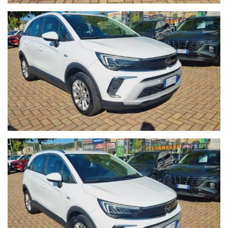
appuntamento: solo così potremo offrirti la certezza che il
veicolo sia disponibile per essere visto e provato.
- Seguici anche su Facebook:
www.facebook.com/Autoquadrifoglio
- 12 MESI di garanzia MAPFRE a chilometraggio illimitato
compresa.
- La Garanzia MAPFRE, oltre a tutelare la vostra auto da guasti
di origine meccanica ed elettronica, vi offre un servizio di
assistenza 24h su 24, 7 giorni su 7, soccorso stradale in caso di
rottura e auto sostitutiva se la vostra vettura rimane ferma più
di 8 ore in officina.
- Possibilità di estensione della garanzia di ulteriori 12 mesi.
- Possibilità di finanziamenti personalizzati, assicurazioni furto &
incendio, kasko, eventi naturali a prezzi estremamente
vantaggiosi.
- Su ogni nostro veicolo vengono eseguiti più di 50 controlli