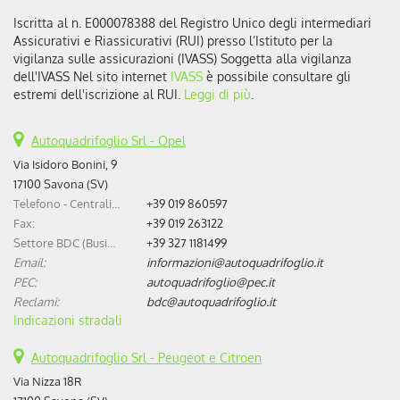
Iscritta al n. E000078388 del Registro Unico degli intermediari
Assicurativi e Riassicurativi (RUI) presso l’Istituto per la
vigilanza sulle assicurazioni (IVASS) Soggetta alla vigilanza
dell'IVASS Nel sito internet
IVASS
è possibile consultare gli
estremi dell'iscrizione al RUI.
Leggi di più
.
Autoquadrifoglio Srl - Opel
Via Isidoro Bonini, 9
17100 Savona (SV)
Telefono - Centralino:
+39 019 860597
Fax:
+39 019 263122
Settore BDC (Business Development Center):
+39 327 1181499
Email:
informazioni@autoquadrifoglio.it
PEC:
autoquadrifoglio@pec.it
Reclami:
bdc@autoquadrifoglio.it
Indicazioni stradali
Autoquadrifoglio Srl - Peugeot e Citroen
Via Nizza 18R