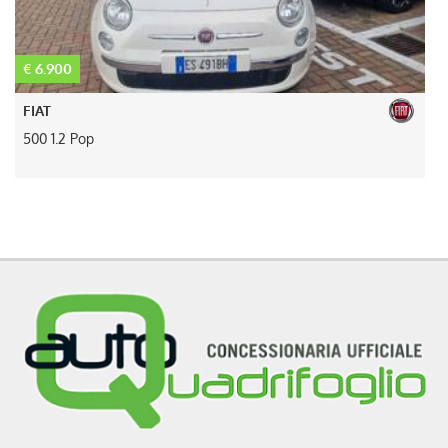
€ 6.900
€
FIAT
500 1.2 Pop
A