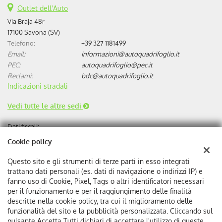
Outlet dell'Auto
Via Braja 48r
17100 Savona (SV)
Telefono:
+39 327 1181499
Email:
informazioni@autoquadrifoglio.it
PEC:
autoquadrifoglio@pec.it
Reclami:
bdc@autoquadrifoglio.it
Indicazioni stradali
Vedi tutte le altre sedi
Dati fiscali:
Autoquadrifoglio s.r.l
Cookie policy
Via Bonini, 9, 17100 Savona
C.F/P.IVA:
00384510095
Questo sito e gli strumenti di terze parti in esso integrati
Registro delle imprese:
SV
trattano dati personali (es. dati di navigazione o indirizzi IP) e
REA:
SV-75293
fanno uso di Cookie, Pixel, Tags o altri identificatori necessari
per il funzionamento e per il raggiungimento delle finalità
descritte nella cookie policy, tra cui il miglioramento delle
funzionalità del sito e la pubblicità personalizzata. Cliccando sul
pulsante Accetta Tutti dichiari di accettare l'utilizzo di queste