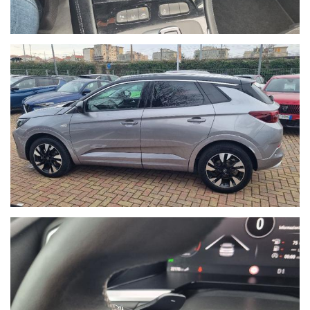
la vendita di autoveicoli e veicoli industriali dal 1978. Nel 2000
ha ampliato la gamma di servizi per i clienti con una moderna
autofficina meccanica.
Nel 2004 comincia l’avventura “Outlet dell’auto”, per la
commercializzazione di veicoli d’occasione garantiti di tutte le
marche.
Nel 2015 diventa nuova e unica concessionaria per la provincia
di Savona del brand Hyundai, aprendo una nuova sede in via
Braja 48r a Savona.
Oggi Autoquadrifoglio è anche concessionaria ufficiale per la
provincia di Savona dei brand Peugeot e Citroen, con sede in Via
Nizza 18 a Savona.
- Le immagini possono differire dalla vettura reale in stock
oggetto dell'offerta.