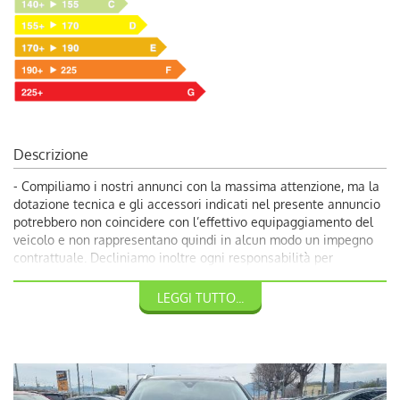
Descrizione
- Compiliamo i nostri annunci con la massima attenzione, ma la
dotazione tecnica e gli accessori indicati nel presente annuncio
potrebbero non coincidere con l’effettivo equipaggiamento del
veicolo e non rappresentano quindi in alcun modo un impegno
contrattuale. Decliniamo inoltre ogni responsabilità per
eventuali incongruenze, da considerarsi involontarie. Volendo
garantire ai nostri clienti la più completa soddisfazione, vi
LEGGI TUTTO...
invitiamo a chiedere conferma delle dotazioni del veicolo ai
nostri consulenti.
-20900 €: Promozione Autoquadrifoglio con rottamazione veicolo
usato con almeno dieci anni;