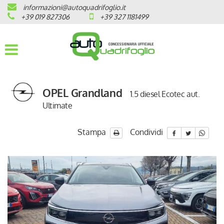
informazioni@autoquadrifoglio.it
HOME
+39 019 827306
+39 327 1181499
AZIENDA
AUTO NUOVE
OPEL Grandland
1.5 diesel Ecotec aut.
OPEL
Ultimate
PEUGEOT
Stampa
Condividi
CITROEN
PRONTA CONSEGNA / KM 0
VEICOLI CON ECOBONUS