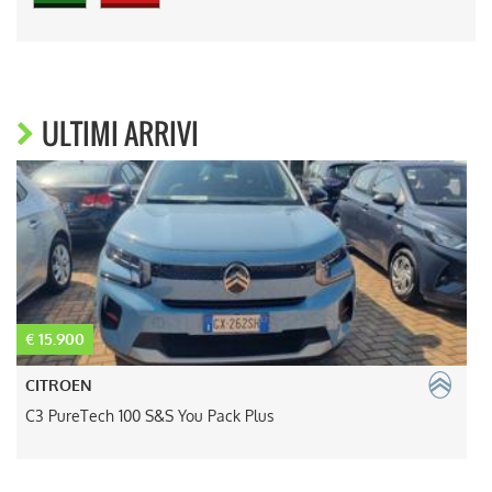
ULTIMI ARRIVI
€ 15.900
€
CITROEN
C3 PureTech 100 S&S You Pack Plus
M