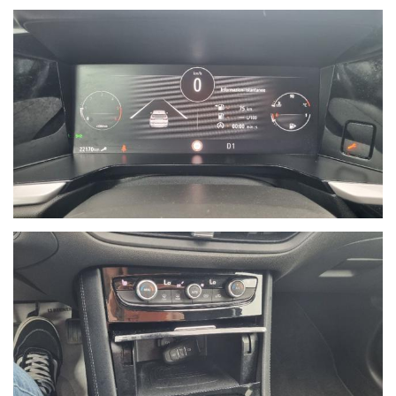
assistenza 24h su 24, 7 giorni su 7, soccorso stradale in caso di
rottura e auto sostitutiva se la vostra vettura rimane ferma più
di 8 ore in officina.
- Possibilità di estensione della garanzia di ulteriori 12 mesi.
- Possibilità di finanziamenti personalizzati, assicurazioni furto &
incendio, kasko, eventi naturali a prezzi estremamente
vantaggiosi.
- Su ogni nostro veicolo vengono eseguiti più di 50 controlli
prima della consegna.
- In caso di veicoli da dare in permuta, si prega di inviare un
messaggio su Whatsapp al numero 389.535.7225 specificando
marca, modello, anno di immatricolazione, km percorsi, eventuali
interventi eseguiti e veicolo di interesse.
Sono inoltre necessarie fotografie dettagliate della vettura
posseduta. I nostri consulenti risponderanno indicando una
prima valutazione indicativa migliroabile di persona.
- Il Gruppo Autoquadrifoglio è concessionaria ufficiale Opel per