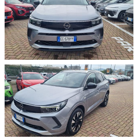
-21900 €: Prezzo di Vendita Autoquadrifoglio;
Per Info chiama Giuseppe al 389.898.1300;
- CHILOMETRAGGIO CERTIFICATO.
- Auto guidabile anche da un Neopatentato.
- La vettura si trova presso la nostra sede in Via Braja 48r
Savona, telefono 389.898.1300.
Chatta con noi su Whatsapp o chiamaci per prendere un
appuntamento: solo così potremo offrirti la certezza che il
veicolo sia disponibile per essere visto e provato.
- Seguici anche su Facebook:
www.facebook.com/Autoquadrifoglio
- 12 MESI di garanzia MAPFRE a chilometraggio illimitato
compresa.
- La Garanzia MAPFRE, oltre a tutelare la vostra auto da guasti
di origine meccanica ed elettronica, vi offre un servizio di