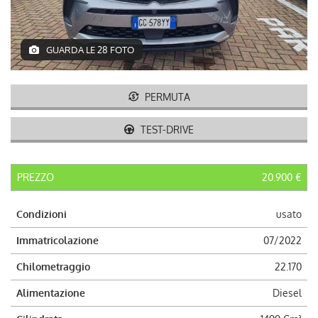
AUTO USATE
ACQUISTIAMO USATO
GUARDA LE 28 FOTO
ASSISTENZA
PERMUTA
CONTATTI
TEST-DRIVE
LAVORA CON NOI
PREZZO
20.900 €
NEWS
Condizioni
usato
Immatricolazione
07/2022
AREA COMMERCIANTI
Chilometraggio
22.170
Alimentazione
Diesel