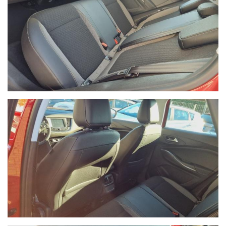
Ho letto e accetto
l'informativa privacy
*
Acconsento al trattamento dei miei dati per finalità di
marketing
Invia
Queste informazioni non saranno condivise con terze parti