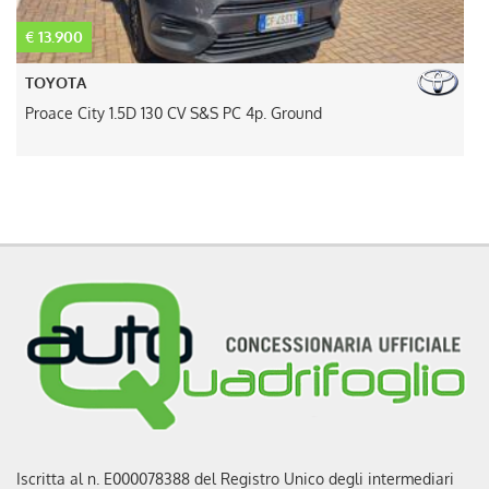
€ 15.300
€
OPEL
Vivaro 1.5 Diesel 120CV S&S PC-TN S Furgone Enjoy
2
Iscritta al n. E000078388 del Registro Unico degli intermediari