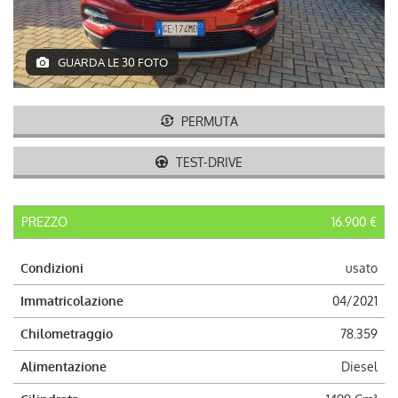
AUTO USATE
ACQUISTIAMO USATO
GUARDA LE 30 FOTO
ASSISTENZA
PERMUTA
CONTATTI
TEST-DRIVE
LAVORA CON NOI
PREZZO
16.900 €
NEWS
Condizioni
usato
Immatricolazione
04/2021
AREA COMMERCIANTI
Chilometraggio
78.359
Alimentazione
Diesel