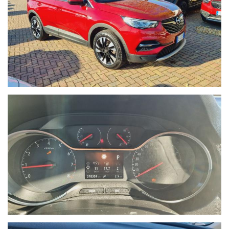
posseduta. I nostri consulenti risponderanno indicando una
prima valutazione indicativa migliroabile di persona.
- Il Gruppo Autoquadrifoglio è concessionaria ufficiale Opel per
la vendita di autoveicoli e veicoli industriali dal 1978. Nel 2000
ha ampliato la gamma di servizi per i clienti con una moderna
autofficina meccanica.
Nel 2004 comincia l’avventura “Outlet dell’auto”, per la
commercializzazione di veicoli d’occasione garantiti di tutte le
marche.
Nel 2015 diventa nuova e unica concessionaria per la provincia
di Savona del brand Hyundai, aprendo una nuova sede in via
Braja 48r a Savona.
Oggi Autoquadrifoglio è anche concessionaria ufficiale per la
provincia di Savona dei brand Peugeot e Citroen, con sede in Via
Nizza 18 a Savona.
- Le immagini possono differire dalla vettura reale in stock
oggetto dell'offerta.