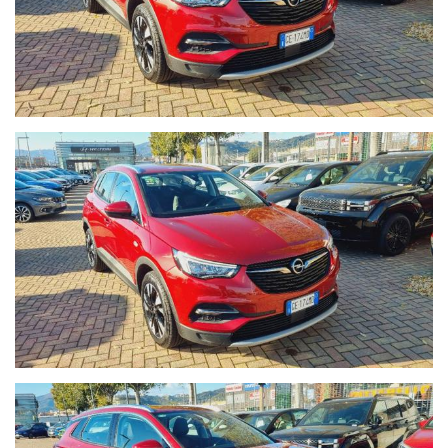
compresa.
- La Garanzia MAPFRE, oltre a tutelare la vostra auto da guasti
di origine meccanica ed elettronica, vi offre un servizio di
assistenza 24h su 24, 7 giorni su 7, soccorso stradale in caso di
rottura e auto sostitutiva se la vostra vettura rimane ferma più
di 8 ore in officina.
- Possibilità di estensione della garanzia di ulteriori 12 mesi.
- Possibilità di finanziamenti personalizzati, assicurazioni furto &
incendio, kasko, eventi naturali a prezzi estremamente
vantaggiosi.
- Su ogni nostro veicolo vengono eseguiti più di 50 controlli
prima della consegna.
- In caso di veicoli da dare in permuta, si prega di inviare un
messaggio su Whatsapp al numero 389.535.7225 specificando
marca, modello, anno di immatricolazione, km percorsi, eventuali
interventi eseguiti e veicolo di interesse.
Sono inoltre necessarie fotografie dettagliate della vettura