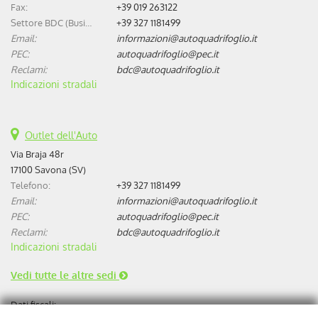
Fax:
+39 019 263122
Settore BDC (Business Development Center):
+39 327 1181499
Email:
informazioni@autoquadrifoglio.it
PEC:
autoquadrifoglio@pec.it
Reclami:
bdc@autoquadrifoglio.it
Indicazioni stradali
Outlet dell'Auto
Via Braja 48r
17100 Savona (SV)
Telefono:
+39 327 1181499
Email:
informazioni@autoquadrifoglio.it
PEC:
autoquadrifoglio@pec.it
Reclami:
bdc@autoquadrifoglio.it
Indicazioni stradali
Vedi tutte le altre sedi
Dati fiscali: