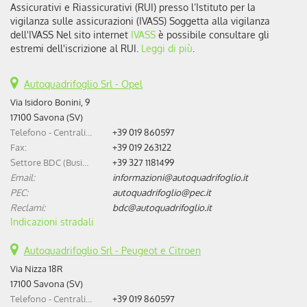
Assicurativi e Riassicurativi (RUI) presso l’Istituto per la
vigilanza sulle assicurazioni (IVASS) Soggetta alla vigilanza
dell'IVASS Nel sito internet
IVASS
è possibile consultare gli
estremi dell'iscrizione al RUI.
Leggi di più
.
Autoquadrifoglio Srl - Opel
Via Isidoro Bonini, 9
17100 Savona (SV)
Telefono - Centralino:
+39 019 860597
Fax:
+39 019 263122
Settore BDC (Business Development Center):
+39 327 1181499
Email:
informazioni@autoquadrifoglio.it
PEC:
autoquadrifoglio@pec.it
Reclami:
bdc@autoquadrifoglio.it
Indicazioni stradali
Autoquadrifoglio Srl - Peugeot e Citroen
Via Nizza 18R
17100 Savona (SV)
Telefono - Centralino:
+39 019 860597