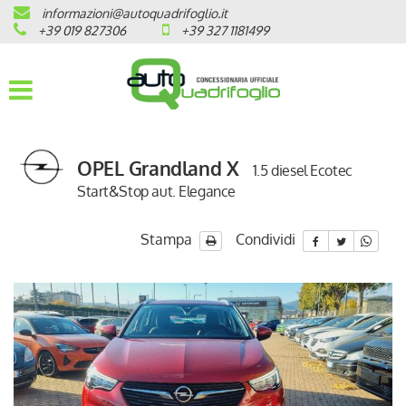
informazioni@autoquadrifoglio.it
HOME
+39 019 827306
+39 327 1181499
AZIENDA
AUTO NUOVE
OPEL Grandland X
1.5 diesel Ecotec
OPEL
Start&Stop aut. Elegance
PEUGEOT
Stampa
Condividi
CITROEN
PRONTA CONSEGNA / KM 0
VEICOLI CON ECOBONUS