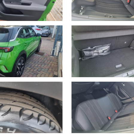
zzazione di veicoli d’occasione garantiti di tutte le marche.
 Savona del brand Hyundai, aprendo una nuova sede in via Braja 48r a 
ncia di Savona dei brand Peugeot e Citroen, con sede in Via Nizza 18 
dell'offerta.