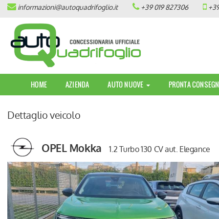
informazioni@autoquadrifoglio.it
+39 019 827306
+39
HOME
AZIENDA
AUTO NUOVE
HOME
AZIENDA
AUTO NUOVE
PRONTA CONSEGN
OPEL
Dettaglio veicolo
PEUGEOT
CITROEN
OPEL Mokka
1.2 Turbo 130 CV aut. Elegance
PRONTA CONSEGNA / KM 0
VEICOLI CON ECOBONUS