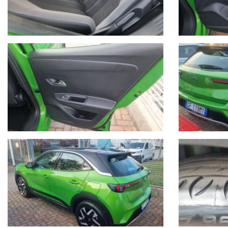
Nel 2004 comincia l’avventura “Outlet dell’auto”, per la commerciali
Nel 2015 diventa nuova e unica concessionaria per la provincia di
Oggi Autoquadrifoglio è anche concessionaria ufficiale per la provi
- Le immagini possono differire dalla vettura reale in stock oggetto 