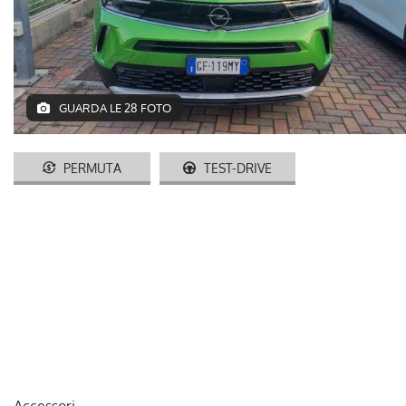
AUTO USATE
ACQUISTIAMO USATO
GUARDA LE 28 FOTO
ASSISTENZA
CONTATTI
PERMUTA
TEST-DRIVE
LAVORA CON NOI
NEWS
AREA COMMERCIANTI