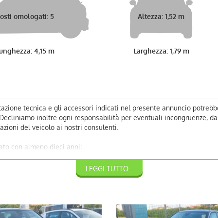
osti omologati: 5
Altezza: 1,52 m
unghezza: 4,15 m
Larghezza: 1,79 m
azione tecnica e gli accessori indicati nel presente annuncio potrebb
liniamo inoltre ogni responsabilità per eventuali incongruenze, da co
zioni del veicolo ai nostri consulenti.
ato con almeno dieci anni;
LEGGI TUTTO...