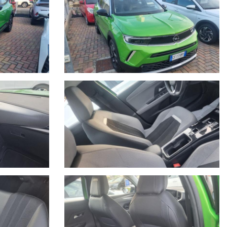
e per essere visto e provato.
u 24, 7 giorni su 7, soccorso stradale in caso di rottura e auto
o, anno di immatricolazione, km percorsi, eventuali interventi
 indicativa migliroabile di persona.
iato la gamma di servizi per i clienti con una moderna autofficina