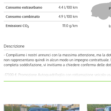
Consumo extraurbano
4.4 l/100 km
P
Consumo combinato
4.9 l/100 km
Emissioni CO
111.0 g/km
L
2
Descrizione
- Compiliamo i nostri annunci con la massima attenzione, ma la dot
non rappresentano quindi in alcun modo un impegno contrattuale. Dec
completa soddisfazione, vi invitiamo a chiedere conferma delle dota
-17300 €: Promozione Autoquadrifoglio con rottamazione veicolo us
-18300 €: Prezzo di Vendita Autoquadrifoglio;
Per Info chiama Giuseppe al 389.898.1300;
- CHILOMETRAGGIO CERTIFICATO.
.