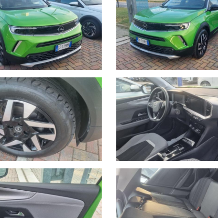
 telefono 389.898.1300.
 solo così potremo offrirti la certezza che il veicolo sia disponibil
.
igine meccanica ed elettronica, vi offre un servizio di assistenza 24h s
.
incendio, kasko, eventi naturali a prezzi estremamente vantaggiosi.
 della consegna.
ssaggio su Whatsapp al numero 389.535.7225 specificando marca, modell
uta. I nostri consulenti risponderanno indicando una prima valutazione
vendita di autoveicoli e veicoli industriali dal 1978. Nel 2000 ha ampl