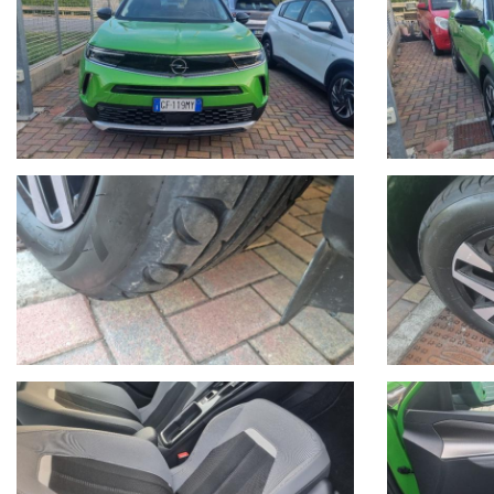
- La vettura si trova presso la nostra sede in Via Braja 48r Savona,
Chatta con noi su Whatsapp o chiamaci per prendere un appuntamento:
- Seguici anche su Facebook: www.facebook.com/Autoquadrifoglio
- 12 MESI di garanzia MAPFRE a chilometraggio illimitato compresa
- La Garanzia MAPFRE, oltre a tutelare la vostra auto da guasti di or
sostitutiva se la vostra vettura rimane ferma più di 8 ore in officina
- Possibilità di estensione della garanzia di ulteriori 12 mesi.
- Possibilità di finanziamenti personalizzati, assicurazioni furto & 
- Su ogni nostro veicolo vengono eseguiti più di 50 controlli prima
- In caso di veicoli da dare in permuta, si prega di inviare un me
eseguiti e veicolo di interesse.
Sono inoltre necessarie fotografie dettagliate della vettura possed
- Il Gruppo Autoquadrifoglio è concessionaria ufficiale Opel per la 
meccanica.