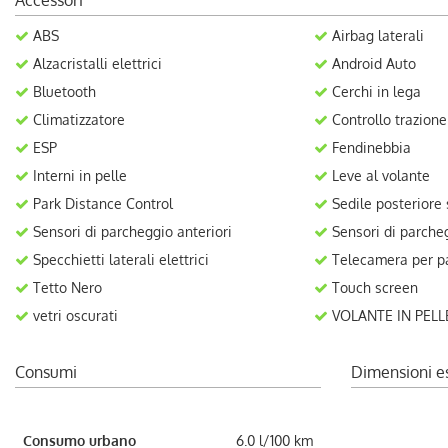
Accessori
ABS
Airbag laterali
Alzacristalli elettrici
Android Auto
Bluetooth
Cerchi in lega
Climatizzatore
Controllo trazione
ESP
Fendinebbia
Interni in pelle
Leve al volante
Park Distance Control
Sedile posteriore
Sensori di parcheggio anteriori
Sensori di parcheg
Specchietti laterali elettrici
Telecamera per pa
Tetto Nero
Touch screen
vetri oscurati
VOLANTE IN PELL
Consumi
Dimensioni e
Consumo urbano
6.0 l/100 km