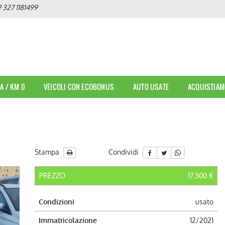
 327 1181499
A / KM 0
VEICOLI CON ECOBONUS
AUTO USATE
ACQUISTIAM
Stampa
Condividi
PREZZO
17.300 €
Condizioni
usato
Immatricolazione
12/2021