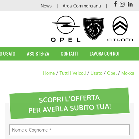
News
Area Commercianti
O USATO
ASSISTENZA
CONTATTI
LAVORA CON NOI
Home
/
Tutti I Veicoli
/
Usato
/
Opel
/
Mokka
SCOPRI L'OFFERTA
PER AVERLA SUBITO TUA!