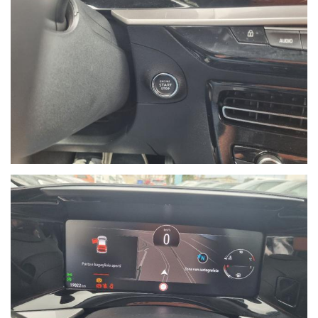
Ho letto e accetto
l'informativa privacy
*
Acconsento al trattamento dei miei dati per
finalità di marketing
Invia
Queste informazioni non saranno condivise con terze
parti