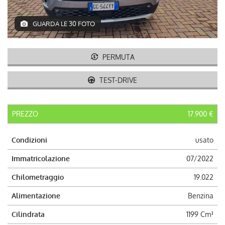
AUTO USATE
GUARDA LE 30 FOTO
ACQUISTIAMO USATO
PERMUTA
ASSISTENZA
TEST-DRIVE
CONTATTI
PREZZO
17.900 €
LAVORA CON NOI
Condizioni
usato
NEWS
Immatricolazione
07/2022
Chilometraggio
19.022
AREA COMMERCIANTI
Alimentazione
Benzina
Cilindrata
1199 Cm³