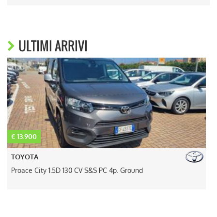
ULTIMI ARRIVI
€ 13.900
€
TOYOTA
Proace City 1.5D 130 CV S&S PC 4p. Ground
V