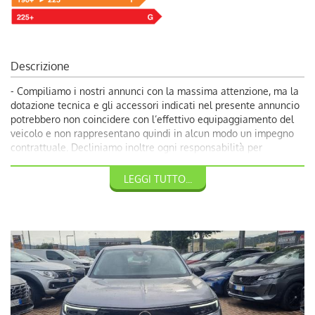
Descrizione
- Compiliamo i nostri annunci con la massima attenzione, ma la
dotazione tecnica e gli accessori indicati nel presente annuncio
potrebbero non coincidere con l’effettivo equipaggiamento del
veicolo e non rappresentano quindi in alcun modo un impegno
contrattuale. Decliniamo inoltre ogni responsabilità per
eventuali incongruenze, da considerarsi involontarie. Volendo
garantire ai nostri clienti la più completa soddisfazione, vi
LEGGI TUTTO...
invitiamo a chiedere conferma delle dotazioni del veicolo ai
nostri consulenti.
-17900 €: Promozione Autoquadrifoglio con rottamazione veicolo
usato con almeno dieci anni;
-18900 €: Prezzo di Vendita Autoquadrifoglio;
Per Info chiama Giuseppe al 389.898.1300;