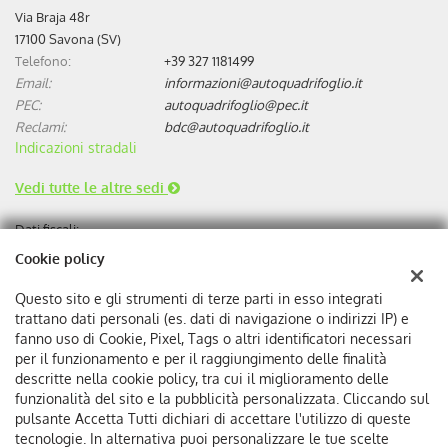
Via Braja 48r
17100 Savona (SV)
Telefono:
+39 327 1181499
Email:
informazioni@autoquadrifoglio.it
PEC:
autoquadrifoglio@pec.it
Reclami:
bdc@autoquadrifoglio.it
Indicazioni stradali
Vedi tutte le altre sedi
Dati fiscali:
Autoquadrifoglio s.r.l
Cookie policy
Via Bonini, 9, 17100 Savona
C.F/P.IVA:
00384510095
Questo sito e gli strumenti di terze parti in esso integrati
Registro delle imprese:
SV
trattano dati personali (es. dati di navigazione o indirizzi IP) e
REA:
SV-75293
fanno uso di Cookie, Pixel, Tags o altri identificatori necessari
per il funzionamento e per il raggiungimento delle finalità
descritte nella cookie policy, tra cui il miglioramento delle
funzionalità del sito e la pubblicità personalizzata. Cliccando sul
pulsante Accetta Tutti dichiari di accettare l'utilizzo di queste
tecnologie. In alternativa puoi personalizzare le tue scelte