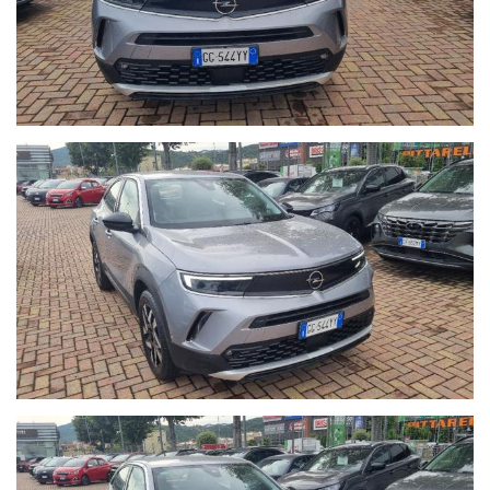
- CHILOMETRAGGIO CERTIFICATO.
- La vettura si trova presso la nostra sede in Via Braja 48r
Savona, telefono 389.898.1300.
Chatta con noi su Whatsapp o chiamaci per prendere un
appuntamento: solo così potremo offrirti la certezza che il
veicolo sia disponibile per essere visto e provato.
- Seguici anche su Facebook:
www.facebook.com/Autoquadrifoglio
- 12 MESI di garanzia MAPFRE a chilometraggio illimitato
compresa.
- La Garanzia MAPFRE, oltre a tutelare la vostra auto da guasti
di origine meccanica ed elettronica, vi offre un servizio di
assistenza 24h su 24, 7 giorni su 7, soccorso stradale in caso di
rottura e auto sostitutiva se la vostra vettura rimane ferma più
di 8 ore in officina.
- Possibilità di estensione della garanzia di ulteriori 12 mesi.