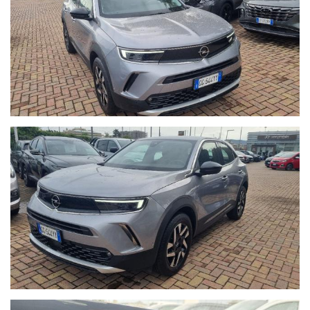
- Possibilità di finanziamenti personalizzati, assicurazioni furto &
incendio, kasko, eventi naturali a prezzi estremamente
vantaggiosi.
- Su ogni nostro veicolo vengono eseguiti più di 50 controlli
prima della consegna.
- In caso di veicoli da dare in permuta, si prega di inviare un
messaggio su Whatsapp al numero 389.535.7225 specificando
marca, modello, anno di immatricolazione, km percorsi, eventuali
interventi eseguiti e veicolo di interesse.
Sono inoltre necessarie fotografie dettagliate della vettura
posseduta. I nostri consulenti risponderanno indicando una
prima valutazione indicativa migliroabile di persona.
- Il Gruppo Autoquadrifoglio è concessionaria ufficiale Opel per
la vendita di autoveicoli e veicoli industriali dal 1978. Nel 2000
ha ampliato la gamma di servizi per i clienti con una moderna
autofficina meccanica.
Nel 2004 comincia l’avventura “Outlet dell’auto”, per la
commercializzazione di veicoli d’occasione garantiti di tutte le
marche.