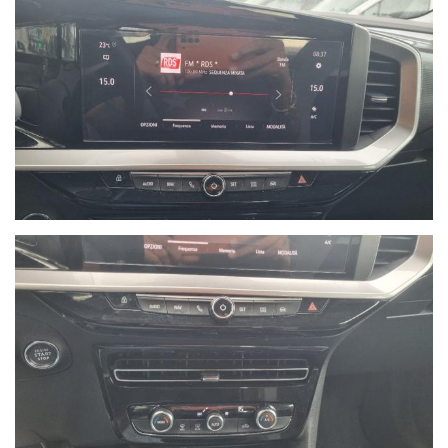
Nel 2015 diventa nuova e unica concessionaria per la provincia
di Savona del brand Hyundai, aprendo una nuova sede in via
Braja 48r a Savona.
Oggi Autoquadrifoglio è anche concessionaria ufficiale per la
provincia di Savona dei brand Peugeot e Citroen, con sede in Via
Nizza 18 a Savona.
- Le immagini possono differire dalla vettura reale in stock
oggetto dell'offerta.