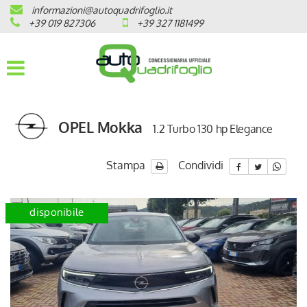
informazioni@autoquadrifoglio.it
HOME
+39 019 827306
+39 327 1181499
AZIENDA
AUTO NUOVE
OPEL Mokka
1.2 Turbo 130 hp Elegance
OPEL
PEUGEOT
Stampa
Condividi
CITROEN
disponibile
PRONTA CONSEGNA / KM 0
VEICOLI CON ECOBONUS