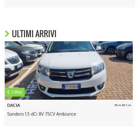
ULTIMI ARRIVI
€ 7.900
€
DACIA
Sandero 1.5 dCi 8V 75CV Ambiance
I