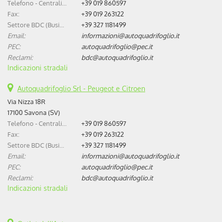
Telefono - Centralino:
+39 019 860597
Fax:
+39 019 263122
Settore BDC (Business Development Center):
+39 327 1181499
Email:
informazioni@autoquadrifoglio.it
PEC:
autoquadrifoglio@pec.it
Reclami:
bdc@autoquadrifoglio.it
Indicazioni stradali
Autoquadrifoglio Srl - Peugeot e Citroen
Via Nizza 18R
17100 Savona (SV)
Telefono - Centralino:
+39 019 860597
Fax:
+39 019 263122
Settore BDC (Business Development Center):
+39 327 1181499
Email:
informazioni@autoquadrifoglio.it
PEC:
autoquadrifoglio@pec.it
Reclami:
bdc@autoquadrifoglio.it
Indicazioni stradali