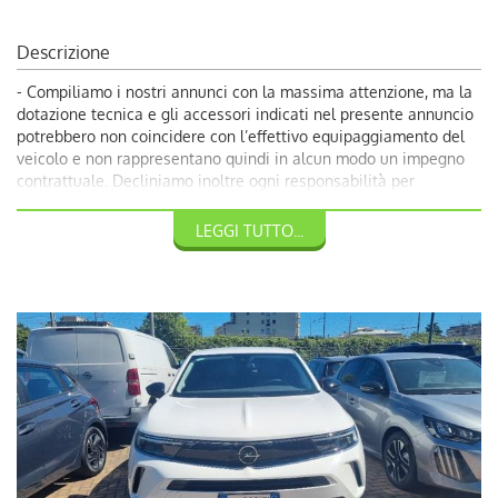
Descrizione
- Compiliamo i nostri annunci con la massima attenzione, ma la
dotazione tecnica e gli accessori indicati nel presente annuncio
potrebbero non coincidere con l’effettivo equipaggiamento del
veicolo e non rappresentano quindi in alcun modo un impegno
contrattuale. Decliniamo inoltre ogni responsabilità per
eventuali incongruenze, da considerarsi involontarie. Volendo
garantire ai nostri clienti la più completa soddisfazione, vi
LEGGI TUTTO...
invitiamo a chiedere conferma delle dotazioni del veicolo ai
nostri consulenti.
-17700 €: Promozione Autoquadrifoglio con rottamazione veicolo
usato con almeno dieci anni;
- 18700€: Prezzo di Vendita Autoquadrifoglio;
Per Info chiama Giuseppe al 389.898.1300;
- CHILOMETRAGGIO CERTIFICATO.