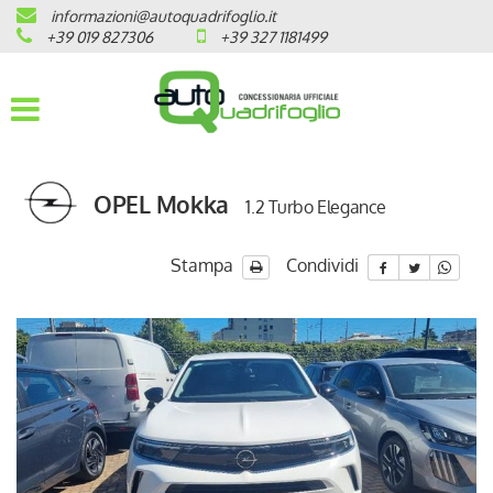
informazioni@autoquadrifoglio.it
HOME
+39 019 827306
+39 327 1181499
AZIENDA
AUTO NUOVE
OPEL Mokka
1.2 Turbo Elegance
OPEL
PEUGEOT
Stampa
Condividi
CITROEN
PRONTA CONSEGNA / KM 0
VEICOLI CON ECOBONUS