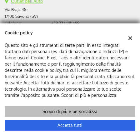
Outlet dell'Auto
Via Braja 48r
17100 Savona (SV)
Telefono:
+39 327 1181499
Email:
informazioni@autoquadrifoglio.it
Cookie policy
PEC:
autoquadrifoglio@pec.it
Reclami:
bdc@autoquadrifoglio.it
Questo sito e gli strumenti di terze parti in esso integrati
Indicazioni stradali
trattano dati personali (es. dati di navigazione o indirizzi IP) e
fanno uso di Cookie, Pixel, Tags o altri identificatori necessari
Vedi tutte le altre sedi
per il funzionamento e per il raggiungimento delle finalità
descritte nella cookie policy, tra cui il miglioramento delle
Dati fiscali:
funzionalità del sito e la pubblicità personalizzata. Cliccando sul
Autoquadrifoglio s.r.l
pulsante Accetta Tutti dichiari di accettare l'utilizzo di queste
tecnologie. In alternativa puoi personalizzare le tue scelte
Via Bonini, 9, 17100 Savona
tramite l'apposito pulsante. Scopri di più e personalizza.
C.F/P.IVA:
00384510095
Registro delle imprese:
SV
REA:
SV-75293
Scopri di più e personalizza
Accetta tutti