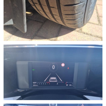
di Savona del brand Hyundai, aprendo una nuova sede in via
Braja 48r a Savona.
Oggi Autoquadrifoglio è anche concessionaria ufficiale per la
provincia di Savona dei brand Peugeot e Citroen, con sede in Via
Nizza 18 a Savona.
- Le immagini possono differire dalla vettura reale in stock
oggetto dell'offerta.