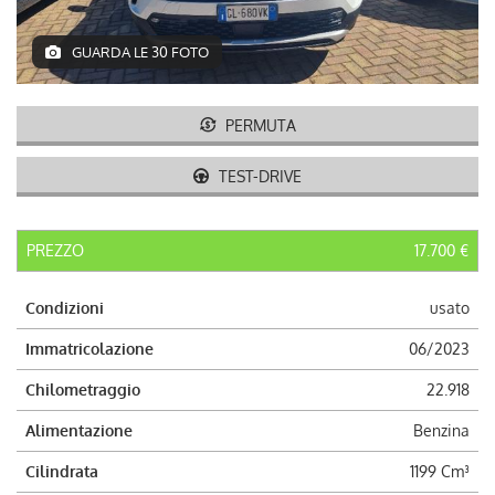
AUTO USATE
GUARDA LE 30 FOTO
ACQUISTIAMO USATO
PERMUTA
ASSISTENZA
TEST-DRIVE
CONTATTI
PREZZO
17.700 €
LAVORA CON NOI
Condizioni
usato
NEWS
Immatricolazione
06/2023
Chilometraggio
22.918
AREA COMMERCIANTI
Alimentazione
Benzina
Cilindrata
1199 Cm³