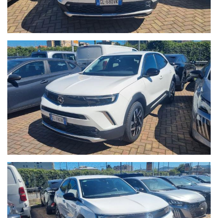
- Auto guidabile anche da un Neopatentato.
- La vettura si trova presso la nostra sede in Via Braja 48r
Savona, telefono 389.898.1300.
Chatta con noi su Whatsapp o chiamaci per prendere un
appuntamento: solo così potremo offrirti la certezza che il
veicolo sia disponibile per essere visto e provato.
- Seguici anche su Facebook:
www.facebook.com/Autoquadrifoglio
- 12 MESI di garanzia MAPFRE a chilometraggio illimitato
compresa.
- La Garanzia MAPFRE, oltre a tutelare la vostra auto da guasti
di origine meccanica ed elettronica, vi offre un servizio di
assistenza 24h su 24, 7 giorni su 7, soccorso stradale in caso di
rottura e auto sostitutiva se la vostra vettura rimane ferma più
di 8 ore in officina.
- Possibilità di estensione della garanzia di ulteriori 12 mesi.