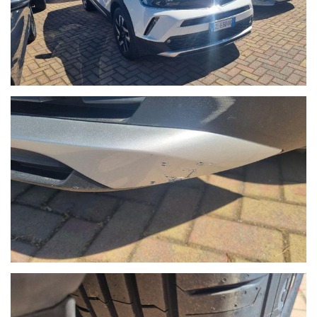
- Possibilità di finanziamenti personalizzati, assicurazioni furto &
incendio, kasko, eventi naturali a prezzi estremamente
vantaggiosi.
- Su ogni nostro veicolo vengono eseguiti più di 50 controlli
prima della consegna.
- In caso di veicoli da dare in permuta, si prega di inviare un
messaggio su Whatsapp al numero 389.535.7225 specificando
marca, modello, anno di immatricolazione, km percorsi, eventuali
interventi eseguiti e veicolo di interesse.
Sono inoltre necessarie fotografie dettagliate della vettura
posseduta. I nostri consulenti risponderanno indicando una
prima valutazione indicativa migliroabile di persona.
- Il Gruppo Autoquadrifoglio è concessionaria ufficiale Opel per
la vendita di autoveicoli e veicoli industriali dal 1978. Nel 2000
ha ampliato la gamma di servizi per i clienti con una moderna
autofficina meccanica.
Nel 2004 comincia l’avventura “Outlet dell’auto”, per la
commercializzazione di veicoli d’occasione garantiti di tutte le
marche.
Nel 2015 diventa nuova e unica concessionaria per la provincia