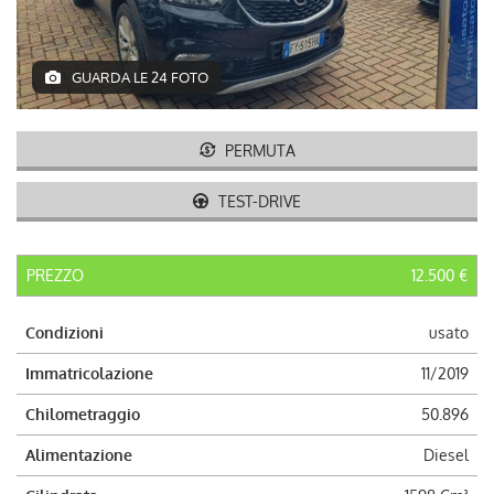
AUTO USATE
ACQUISTIAMO USATO
GUARDA LE 24 FOTO
ASSISTENZA
PERMUTA
CONTATTI
TEST-DRIVE
LAVORA CON NOI
PREZZO
12.500 €
NEWS
Condizioni
usato
Immatricolazione
11/2019
AREA COMMERCIANTI
Chilometraggio
50.896
Alimentazione
Diesel