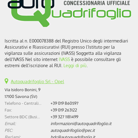
Iscritta al n. E000078388 del Registro Unico degli intermediari
Assicurativi e Riassicurativi (RUI) presso l’Istituto per la
vigilanza sulle assicurazioni (IVASS) Soggetta alla vigilanza
dell'IVASS Nel sito internet
IVASS
è possibile consultare gli
estremi dell'iscrizione al RUI.
Leggi di più
.
Autoquadrifoglio Srl - Opel
Via Isidoro Bonini, 9
17100 Savona (SV)
Telefono - Centralino:
+39 019 860597
Fax:
+39 019 263122
Settore BDC (Business Development Center):
+39 327 1181499
Email:
informazioni@autoquadrifoglio.it
PEC:
autoquadrifoglio@pec.it
Reclami:
bdc@autoquadrifoglio.it