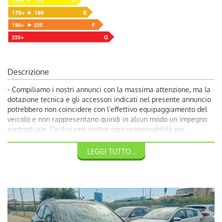
Descrizione
- Compiliamo i nostri annunci con la massima attenzione, ma la
dotazione tecnica e gli accessori indicati nel presente annuncio
potrebbero non coincidere con l’effettivo equipaggiamento del
veicolo e non rappresentano quindi in alcun modo un impegno
contrattuale. Decliniamo inoltre ogni responsabilità per
eventuali incongruenze, da considerarsi involontarie. Volendo
garantire ai nostri clienti la più completa soddisfazione, vi
LEGGI TUTTO...
invitiamo a chiedere conferma delle dotazioni del veicolo ai
nostri consulenti.
- Prezzo di listino €12500 + Passaggio di proprietà € .700
- Veicolo in vendita senza garanzia, con la formula 'Visto e
piaciuto'. Chiedici del nostro servizio esclusivo 'Prova officina",