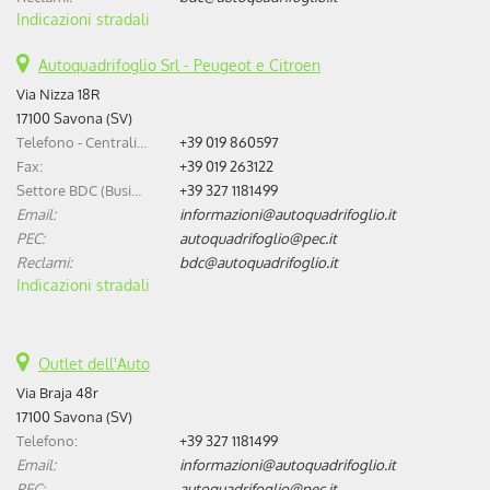
Indicazioni stradali
Autoquadrifoglio Srl - Peugeot e Citroen
Via Nizza 18R
17100 Savona (SV)
Telefono - Centralino:
+39 019 860597
Fax:
+39 019 263122
Settore BDC (Business Development Center):
+39 327 1181499
Email:
informazioni@autoquadrifoglio.it
PEC:
autoquadrifoglio@pec.it
Reclami:
bdc@autoquadrifoglio.it
Indicazioni stradali
Outlet dell'Auto
Via Braja 48r
17100 Savona (SV)
Telefono:
+39 327 1181499
Email:
informazioni@autoquadrifoglio.it
PEC:
autoquadrifoglio@pec.it