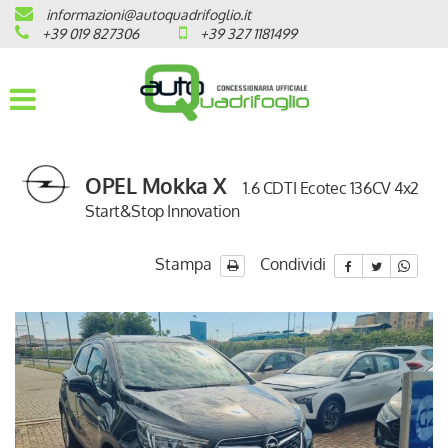
informazioni@autoquadrifoglio.it
HOME
+39 019 827306
+39 327 1181499
AZIENDA
AUTO NUOVE
OPEL Mokka X
1.6 CDTI Ecotec 136CV 4x2
OPEL
Start&Stop Innovation
PEUGEOT
Stampa
Condividi
CITROEN
PRONTA CONSEGNA / KM 0
VEICOLI CON ECOBONUS