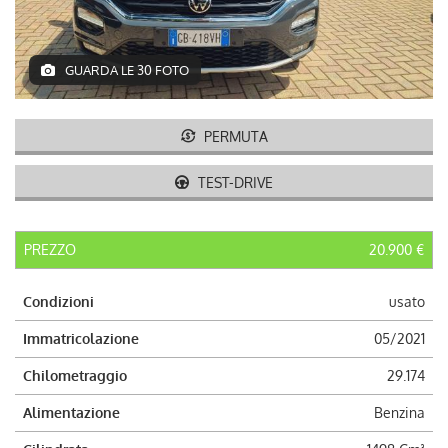
AUTO USATE
ACQUISTIAMO USATO
GUARDA LE 30 FOTO
ASSISTENZA
PERMUTA
CONTATTI
TEST-DRIVE
LAVORA CON NOI
PREZZO
20.900 €
NEWS
Condizioni
usato
Immatricolazione
05/2021
AREA COMMERCIANTI
Chilometraggio
29.174
Alimentazione
Benzina