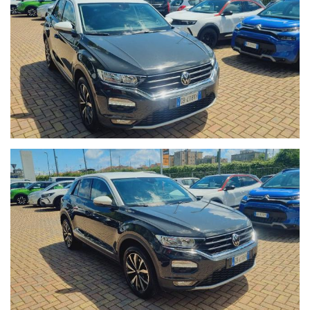
- Possibilità di estensione della garanzia di ulteriori 12 mesi.
- Possibilità di finanziamenti personalizzati, assicurazioni furto &
incendio, kasko, eventi naturali a prezzi estremamente
vantaggiosi.
- Su ogni nostro veicolo vengono eseguiti più di 50 controlli
prima della consegna.
- In caso di veicoli da dare in permuta, si prega di inviare un
messaggio su Whatsapp al numero 389.535.7225 specificando
marca, modello, anno di immatricolazione, km percorsi, eventuali
interventi eseguiti e veicolo di interesse.
Sono inoltre necessarie fotografie dettagliate della vettura
posseduta. I nostri consulenti risponderanno indicando una
prima valutazione indicativa migliroabile di persona.
- Il Gruppo Autoquadrifoglio è concessionaria ufficiale Opel per
la vendita di autoveicoli e veicoli industriali dal 1978. Nel 2000
ha ampliato la gamma di servizi per i clienti con una moderna
autofficina meccanica.
Nel 2004 comincia l’avventura “Outlet dell’auto”, per la
commercializzazione di veicoli d’occasione garantiti di tutte le