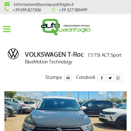
informazioni@autoquadrifoglio.it
HOME
+39 019 827306
+39 327 1181499
AZIENDA
AUTO NUOVE
VOLKSWAGEN T-Roc
1.5 TSI ACT Sport
OPEL
BlueMotion Technology
PEUGEOT
Stampa
Condividi
CITROEN
PRONTA CONSEGNA / KM 0
VEICOLI CON ECOBONUS