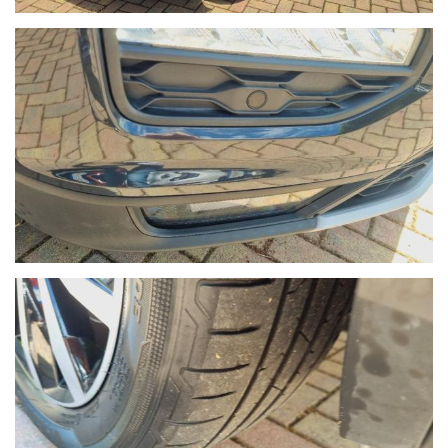
Ho letto e accetto
l'informativa privacy
*
Acconsento al trattamento dei miei dati per finalità di
marketing
Invia
Queste informazioni non saranno condivise con terze parti