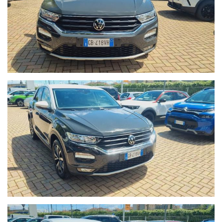
Per Info chiama Giuseppe al 389.898.1300;
- CHILOMETRAGGIO CERTIFICATO.
- La vettura si trova presso la nostra sede in Via Braja 48r
Savona, telefono 389.898.1300.
Chatta con noi su Whatsapp o chiamaci per prendere un
appuntamento: solo così potremo offrirti la certezza che il
veicolo sia disponibile per essere visto e provato.
- Seguici anche su Facebook:
www.facebook.com/Autoquadrifoglio
- 12 MESI di garanzia MAPFRE a chilometraggio illimitato
compresa.
- La Garanzia MAPFRE, oltre a tutelare la vostra auto da guasti
di origine meccanica ed elettronica, vi offre un servizio di
assistenza 24h su 24, 7 giorni su 7, soccorso stradale in caso di
rottura e auto sostitutiva se la vostra vettura rimane ferma più
di 8 ore in officina.