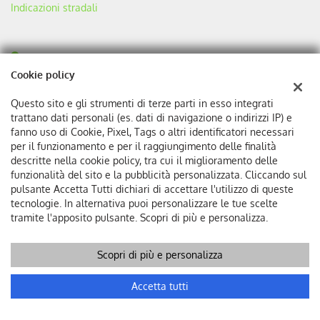
Indicazioni stradali
Outlet dell'Auto
Cookie policy
Via Braja 48r
17100 Savona (SV)
Questo sito e gli strumenti di terze parti in esso integrati
Telefono:
+39 327 1181499
trattano dati personali (es. dati di navigazione o indirizzi IP) e
Email:
informazioni@autoquadrifoglio.it
fanno uso di Cookie, Pixel, Tags o altri identificatori necessari
PEC:
autoquadrifoglio@pec.it
per il funzionamento e per il raggiungimento delle finalità
Reclami:
bdc@autoquadrifoglio.it
descritte nella cookie policy, tra cui il miglioramento delle
Indicazioni stradali
funzionalità del sito e la pubblicità personalizzata. Cliccando sul
pulsante Accetta Tutti dichiari di accettare l'utilizzo di queste
Vedi tutte le altre sedi
tecnologie. In alternativa puoi personalizzare le tue scelte
tramite l'apposito pulsante. Scopri di più e personalizza.
Dati fiscali:
Autoquadrifoglio s.r.l
Scopri di più e personalizza
Via Bonini, 9, 17100 Savona
C.F/P.IVA:
00384510095
Chiama
Contatta un consulente
Accetta tutti
Registro delle imprese:
SV
REA:
SV-75293