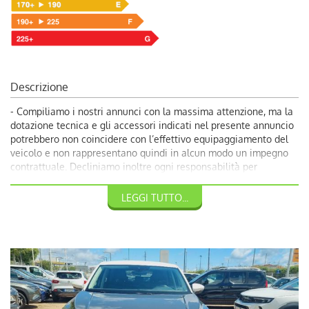
Descrizione
- Compiliamo i nostri annunci con la massima attenzione, ma la
dotazione tecnica e gli accessori indicati nel presente annuncio
potrebbero non coincidere con l’effettivo equipaggiamento del
veicolo e non rappresentano quindi in alcun modo un impegno
contrattuale. Decliniamo inoltre ogni responsabilità per
eventuali incongruenze, da considerarsi involontarie. Volendo
garantire ai nostri clienti la più completa soddisfazione, vi
LEGGI TUTTO...
invitiamo a chiedere conferma delle dotazioni del veicolo ai
nostri consulenti.
-20900 €: Promozione Autoquadrifoglio con rottamazione veicolo
usato con almeno dieci anni;
- 21900€: Prezzo di Vendita Autoquadrifoglio;