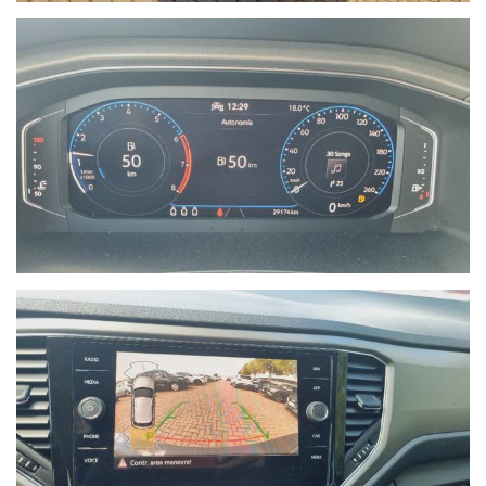
marche.
Nel 2015 diventa nuova e unica concessionaria per la provincia
di Savona del brand Hyundai, aprendo una nuova sede in via
Braja 48r a Savona.
Oggi Autoquadrifoglio è anche concessionaria ufficiale per la
provincia di Savona dei brand Peugeot e Citroen, con sede in Via
Nizza 18 a Savona.
- Le immagini possono differire dalla vettura reale in stock
oggetto dell'offerta.