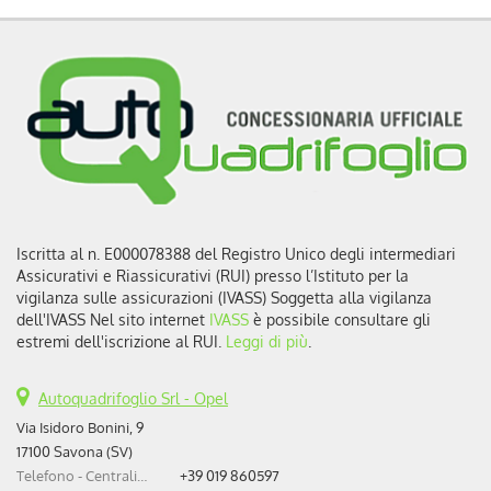
Iscritta al n. E000078388 del Registro Unico degli intermediari
Assicurativi e Riassicurativi (RUI) presso l’Istituto per la
vigilanza sulle assicurazioni (IVASS) Soggetta alla vigilanza
dell'IVASS Nel sito internet
IVASS
è possibile consultare gli
estremi dell'iscrizione al RUI.
Leggi di più
.
Autoquadrifoglio Srl - Opel
Via Isidoro Bonini, 9
17100 Savona (SV)
Telefono - Centralino:
+39 019 860597